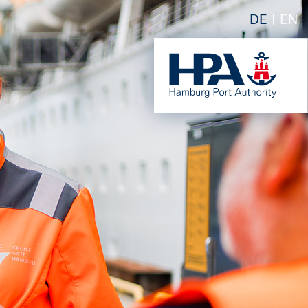
DE
EN