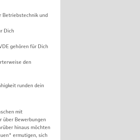
r Betriebstechnik und
ür Dich
 VDE gehören für Dich
erterweise den
higkeit runden dein
nschen mit
er über Bewerbungen
arüber hinaus möchten
auen* ermutigen, sich