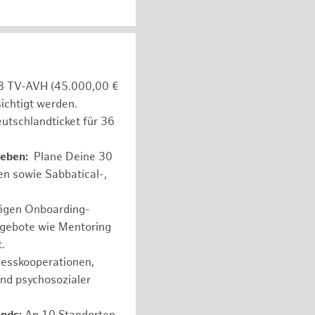
e 8 TV-AVH (45.000,00 €
ichtigt werden.
utschlandticket für 36
leben:
Plane Deine 30
en sowie Sabbatical-,
figen Onboarding-
ngebote wie Mentoring
.
nesskooperationen,
und psychosozialer