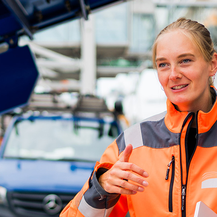
d-Center der HPA
cht aller Verkehrsmeldungen im Hafen am