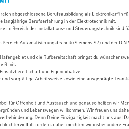
 MIT
greich abgeschlossene Berufsausbildung als Elektroniker*in fü
e langjährige Berufserfahrung in der Elektrotechnik mit.
se im Bereich der Installations- und Steuerungstechnik sind f
m Bereich Automatisierungstechnik (Siemens S7) und der DIN
 Hafengebiet und die Rufbereitschaft bringst du wünschensw
e B mit.
Einsatzbereitschaft und Eigeninitiative.
 und sorgfältige Arbeitsweise sowie eine ausgeprägte Teamfä
mbol für Offenheit und Austausch und genauso heißen wir Me
tergründen und Lebenswegen willkommen. Wir freuen uns dah
erbehinderung. Denn Deine Einzigartigkeit macht uns aus! D
schlechtervielfalt fördern, daher möchten wir insbesondere Fr