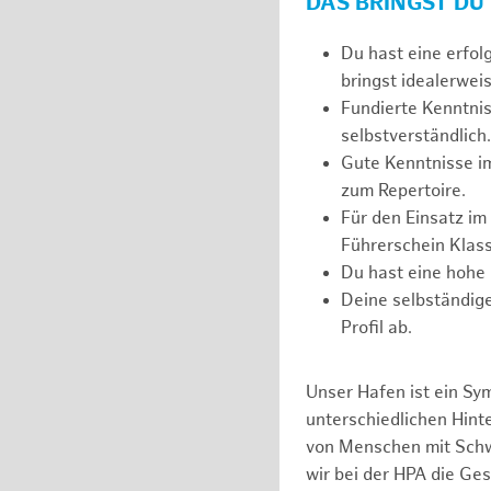
DAS BRINGST DU
Du hast eine erfol
bringst idealerweis
Fundierte Kenntnis
selbstverständlich.
Gute Kenntnisse i
zum Repertoire.
Für den Einsatz im
Führerschein Klass
Du hast eine hohe 
Deine selbständige
Profil ab.
Unser Hafen ist ein Sy
unterschiedlichen Hin
von Menschen mit Schw
wir bei der HPA die Ge