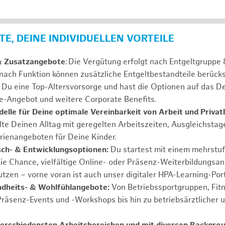
E, DEINE INDIVIDUELLEN VORTEILE
& Zusatzangebote
: Die Vergütung erfolgt nach Entgeltgrupp
 nach Funktion können zusätzliche Entgeltbestandteile berücks
Du eine Top-Altersvorsorge und hast die Optionen auf das De
e-Angebot und weitere Corporate Benefits.
elle für Deine optimale Vereinbarkeit von Arbeit und Privat
lte Deinen Alltag mit geregelten Arbeitszeiten, Ausgleichstag
rienangeboten für Deine Kinder.
ch- & Entwicklungsoptionen:
Du startest mit einem mehrstu
ie Chance, vielfältige Online- oder Präsenz-Weiterbildungsa
tzen – vorne voran ist auch unser digitaler HPA-Learning-Port
ndheits- & Wohlfühlangebote:
Von Betriebssportgruppen, Fit
Präsenz-Events und -Workshops bis hin zu betriebsärztlicher 