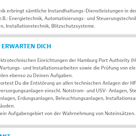
hnik erbringt sämtliche Instandhaltungs-Dienstleistungen in d
 z.B.: Energietechnik, Automatisierungs- und Steuerungstechni
, Installationstechnik, Blitzschutzsysteme.
 ERWARTEN DICH
ektrotechnischen Einrichtungen der Hamburg Port Authority (H
artungs- und Installationsarbeiten sowie die Prüfung von el
ählen ebenso zu Deinen Aufgaben.
test Du die Entstörung an allen technischen Anlagen der HPA
mversorgungsanlagen einschl. Notstrom- und USV- Anlagen, St
nlagen, Erdungsanlagen, Beleuchtungsanlagen, Installationsa
bäuden.
ein Aufgabengebiet von der Wahrnehmung von Noteinsätzen.