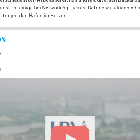
verschiedensten Arbeitsbereichen und mit diversen Backgro
annst Du einige bei Networking-Events, Betriebsausflügen od
e tragen den Hafen im Herzen!
ON
y
4