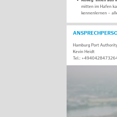
Kolleg*innen aus 
mitten im Hafen k
kennenlernen – all
ANSPRECHPERS
Hamburg Port Authorit
Kevin Heidt
Tel.: +494042847326