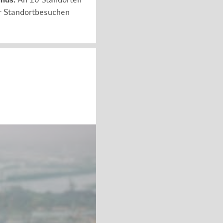
unds:
An 10 Standorten
er Standortbesuchen