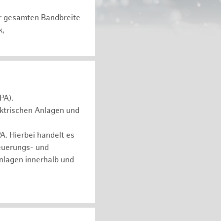
er gesamten Bandbreite
k,
PA).
ektrischen Anlagen und
. Hierbei handelt es
euerungs- und
nlagen innerhalb und