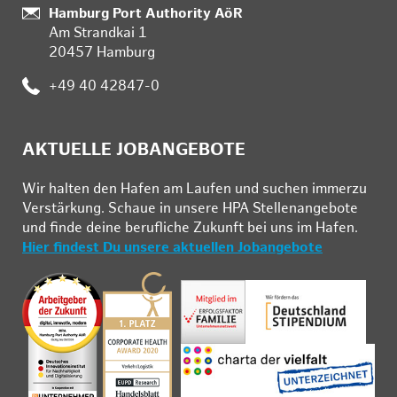
Standort:
Hamburg Port Authority AöR
Am Strandkai 1
20457 Hamburg
Telefon:
+49 40 42847-0
AKTUELLE JOBANGEBOTE
Wir hal­ten den Ha­fen am Lau­fen und su­chen im­mer­zu
Ver­stär­kung. Schau­e in un­se­re HPA Stel­len­an­ge­bo­te
und fin­de deine be­ruf­li­che Zu­kunft bei uns im Ha­fen.
Hier findest Du unsere aktuellen Jobangebote