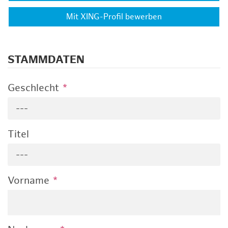
Mit XING-Profil bewerben
STAMMDATEN
Geschlecht
*
---
Titel
---
Vorname
*