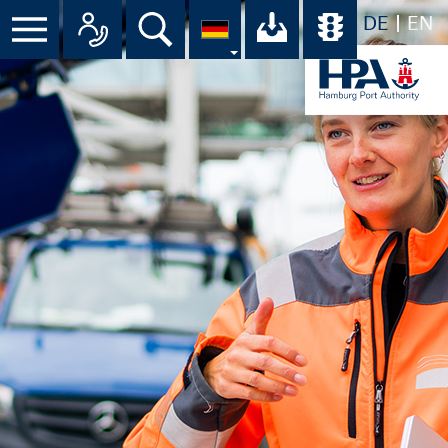
DE
EN
Suche
Ihr Download-C
Übersicht