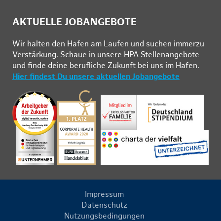
AKTUELLE JOBANGEBOTE
Wir hal­ten den Ha­fen am Lau­fen und su­chen im­mer­zu
Ver­stär­kung. Schau­e in un­se­re HPA Stel­len­an­ge­bo­te
und fin­de deine be­ruf­li­che Zu­kunft bei uns im Ha­fen.
Hier findest Du unsere aktuellen Jobangebote
Impressum
Datenschutz
Nutzungsbedingungen