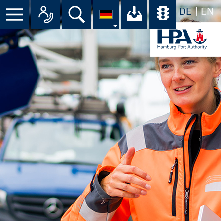
DE
EN
Suche
Ihr Download-C
Übersicht