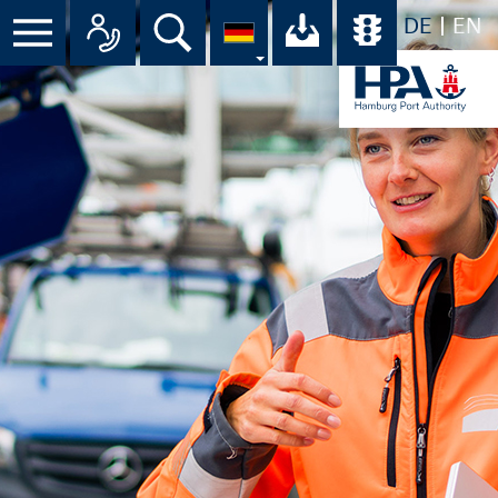
DE
EN
Menü
Alle Ansprechpartner im Überbli
Suche
Ihr Download-C
Übersicht