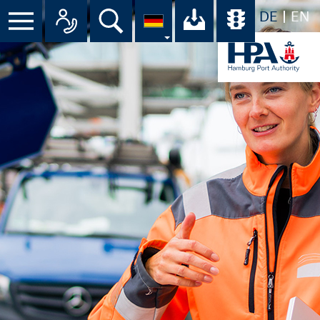
DE
EN
Menü
Alle Ansprechpartner im Überbli
Suche
Ihr Download-C
Übersicht