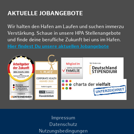
AKTUELLE JOBANGEBOTE
Wir hal­ten den Ha­fen am Lau­fen und su­chen im­mer­zu
Ver­stär­kung. Schau­e in un­se­re HPA Stel­len­an­ge­bo­te
und fin­de deine be­ruf­li­che Zu­kunft bei uns im Ha­fen.
Hier findest Du unsere aktuellen Jobangebote
Impressum
Datenschutz
Nutzungsbedingungen