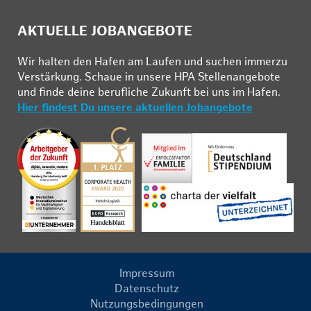
AKTUELLE JOBANGEBOTE
Wir hal­ten den Ha­fen am Lau­fen und su­chen im­mer­zu
Ver­stär­kung. Schau­e in un­se­re HPA Stel­len­an­ge­bo­te
und fin­de deine be­ruf­li­che Zu­kunft bei uns im Ha­fen.
Hier findest Du unsere aktuellen Jobangebote
Impressum
Datenschutz
Nutzungsbedingungen