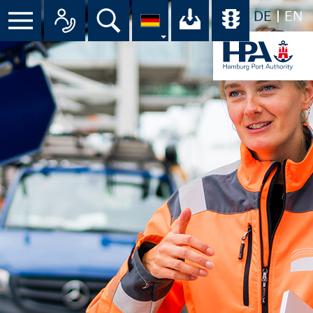
DE
EN
Suche
Ihr Download-C
Übersicht