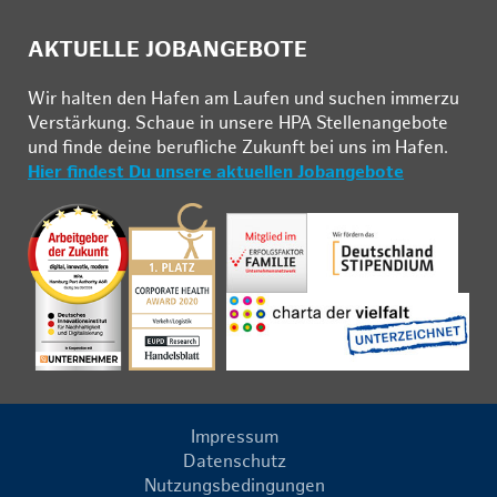
AKTUELLE JOBANGEBOTE
Wir hal­ten den Ha­fen am Lau­fen und su­chen im­mer­zu
Ver­stär­kung. Schau­e in un­se­re HPA Stel­len­an­ge­bo­te
und fin­de deine be­ruf­li­che Zu­kunft bei uns im Ha­fen.
Hier findest Du unsere aktuellen Jobangebote
Impressum
Datenschutz
Nutzungsbedingungen