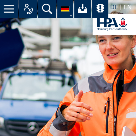
DE
EN
Suche
Ihr Download-C
Übersicht