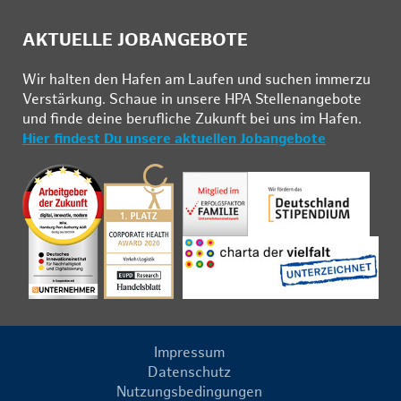
AKTUELLE JOBANGEBOTE
Wir hal­ten den Ha­fen am Lau­fen und su­chen im­mer­zu
Ver­stär­kung. Schau­e in un­se­re HPA Stel­len­an­ge­bo­te
und fin­de deine be­ruf­li­che Zu­kunft bei uns im Ha­fen.
Hier findest Du unsere aktuellen Jobangebote
Impressum
Datenschutz
Nutzungsbedingungen