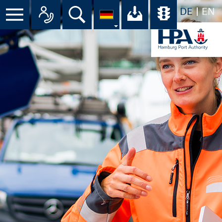
DE
EN
Menü
Alle Ansprechpartner im Überbli
Suche
Ihr Download-C
Übersicht