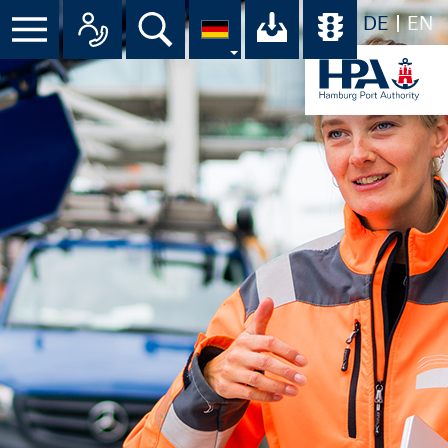
DE
EN
Suche
Ihr Download-C
Übersicht