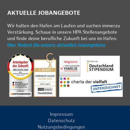
AKTUELLE JOBANGEBOTE
Wir hal­ten den Ha­fen am Lau­fen und su­chen im­mer­zu
Ver­stär­kung. Schau­e in un­se­re HPA Stel­len­an­ge­bo­te
und fin­de deine be­ruf­li­che Zu­kunft bei uns im Ha­fen.
Hier findest Du unsere aktuellen Jobangebote
Impressum
Datenschutz
Nutzungsbedingungen