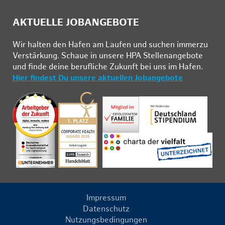
AKTUELLE JOBANGEBOTE
Wir hal­ten den Ha­fen am Lau­fen und su­chen im­mer­zu
Ver­stär­kung. Schau­e in un­se­re HPA Stel­len­an­ge­bo­te
und fin­de deine be­ruf­li­che Zu­kunft bei uns im Ha­fen.
Hier findest Du unsere aktuellen Jobangebote
Impressum
Datenschutz
Nutzungsbedingungen