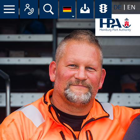
DE
EN
Suche
Ihr Download-C
Übersicht