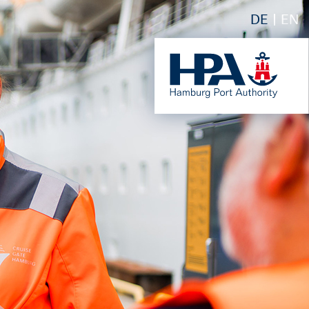
DE
EN