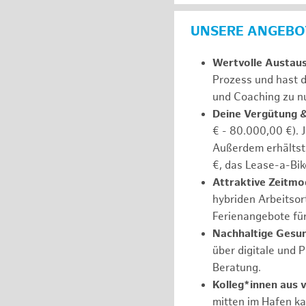
UNSERE ANGEBOT
Wertvolle Austau
Prozess und hast d
und Coaching zu nu
Deine Vergütung 
€ - 80.000,00 €). 
Außerdem erhältst 
€, das Lease-a-Bik
Attraktive Zeitmod
hybriden Arbeitsort
Ferienangebote fü
Nachhaltige Gesu
über digitale und 
Beratung.
Kolleg*innen aus 
mitten im Hafen k