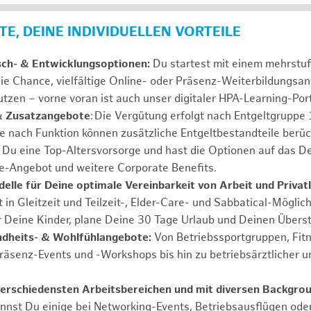
E, DEINE INDIVIDUELLEN VORTEILE
sch- & Entwicklungsoptionen:
Du startest mit einem mehrstu
ie Chance, vielfältige Online- oder Präsenz-Weiterbildungsa
tzen – vorne voran ist auch unser digitaler HPA-Learning-Port
& Zusatzangebote
: Die Vergütung erfolgt nach Entgeltgrupp
Je nach Funktion können zusätzliche Entgeltbestandteile berüc
Du eine Top-Altersvorsorge und hast die Optionen auf das De
e-Angebot und weitere Corporate Benefits.
elle für Deine optimale Vereinbarkeit von Arbeit und Privat
 in Gleitzeit und Teilzeit-, Elder-Care- und Sabbatical-Möglic
r Deine Kinder, plane Deine 30 Tage Urlaub und Deinen Übers
ndheits- & Wohlfühlangebote:
Von Betriebssportgruppen, Fit
Präsenz-Events und -Workshops bis hin zu betriebsärztlicher u
verschiedensten Arbeitsbereichen und mit diversen Backgro
annst Du einige bei Networking-Events, Betriebsausflügen od