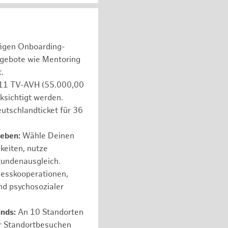
figen Onboarding-
ngebote wie Mentoring
.
e 11 TV-AVH (55.000,00
ksichtigt werden.
utschlandticket für 36
leben:
Wähle Deinen
hkeiten, nutze
tundenausgleich.
nesskooperationen,
nd psychosozialer
unds:
An 10 Standorten
er Standortbesuchen