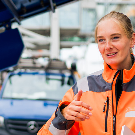
ick
d-Center der HPA
cht aller Verkehrsmeldungen im Hafen am