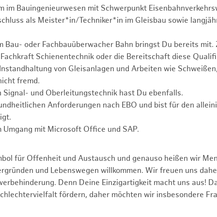
um im Bauingenieurwesen mit Schwerpunkt Eisenbahnverkehrs
chluss als Meister*in/Techniker*in im Gleisbau sowie langjäh
 Bau- oder Fachbauüberwacher Bahn bringst Du bereits mit. 
 Fachkraft Schienentechnik oder die Bereitschaft diese Qualifi
Instandhaltung von Gleisanlagen und Arbeiten wie Schweißen
nicht fremd.
 Signal- und Oberleitungstechnik hast Du ebenfalls.
sundheitlichen Anforderungen nach EBO und bist für den allein
igt.
m Umgang mit Microsoft Office und SAP.
mbol für Offenheit und Austausch und genauso heißen wir Me
tergründen und Lebenswegen willkommen. Wir freuen uns dah
erbehinderung. Denn Deine Einzigartigkeit macht uns aus! D
schlechtervielfalt fördern, daher möchten wir insbesondere Fr