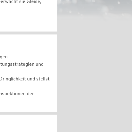
berwacht sie Gleise,
gen.
ltungsstrategien und
inglichkeit und stellst
nspektionen der