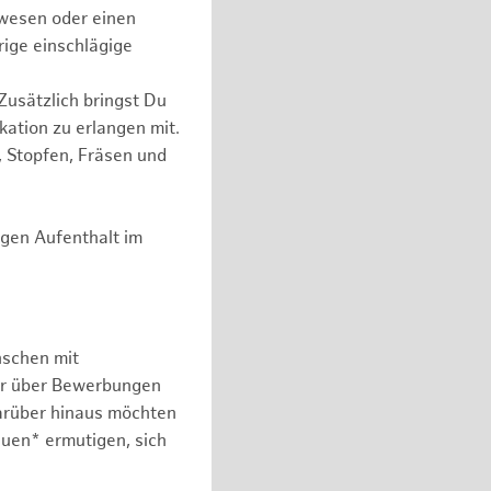
wesen oder einen
rige einschlägige
Zusätzlich bringst Du
kation zu erlangen mit.
, Stopfen, Fräsen und
igen Aufenthalt im
nschen mit
er über Bewerbungen
arüber hinaus möchten
auen* ermutigen, sich