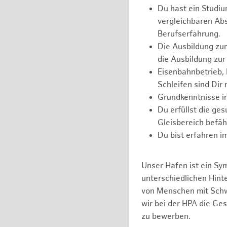
Du hast ein Studi
vergleichbaren Abs
Berufserfahrung.
Die Ausbildung zum
die Ausbildung zur
Eisenbahnbetrieb, 
Schleifen sind Dir 
Grundkenntnisse in
Du erfüllst die ge
Gleisbereich befäh
Du bist erfahren i
Unser Hafen ist ein Sy
unterschiedlichen Hin
von Menschen mit Schw
wir bei der HPA die Ge
zu bewerben.