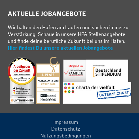
AKTUELLE JOBANGEBOTE
Wir hal­ten den Ha­fen am Lau­fen und su­chen im­mer­zu
Ver­stär­kung. Schau­e in un­se­re HPA Stel­len­an­ge­bo­te
und fin­de deine be­ruf­li­che Zu­kunft bei uns im Ha­fen.
Hier findest Du unsere aktuellen Jobangebote
Impressum
Datenschutz
Nutzungsbedingungen