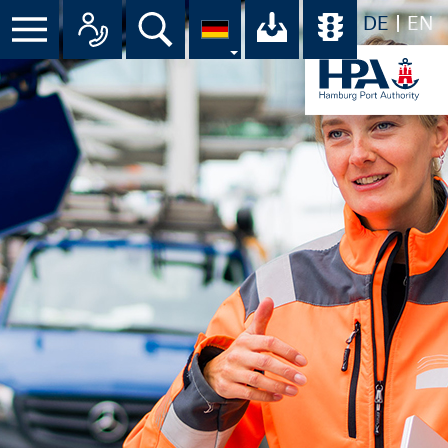
DE
EN
Menü
Alle Ansprechpartner im Überbli
Suche
Ihr Download-C
Übersicht