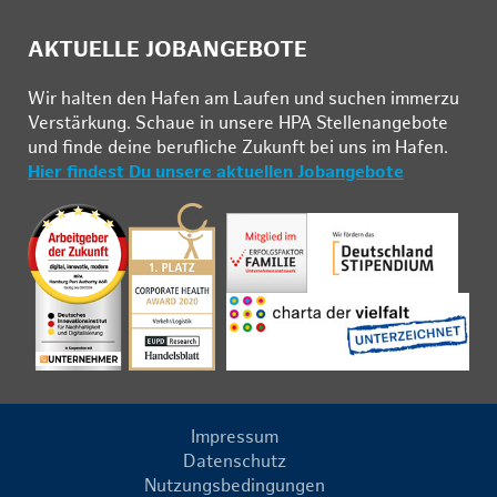
AKTUELLE JOBANGEBOTE
Wir hal­ten den Ha­fen am Lau­fen und su­chen im­mer­zu
Ver­stär­kung. Schau­e in un­se­re HPA Stel­len­an­ge­bo­te
und fin­de deine be­ruf­li­che Zu­kunft bei uns im Ha­fen.
Hier findest Du unsere aktuellen Jobangebote
Impressum
Datenschutz
Nutzungsbedingungen