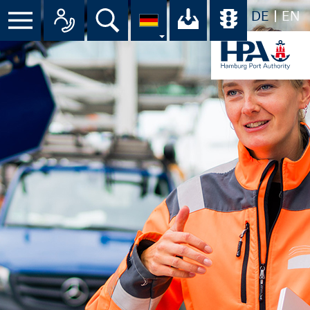
DE
EN
Suche
Ihr Download-C
Übersicht