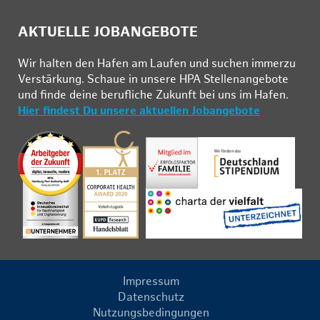
AKTUELLE JOBANGEBOTE
Wir hal­ten den Ha­fen am Lau­fen und su­chen im­mer­zu
Ver­stär­kung. Schau­e in un­se­re HPA Stel­len­an­ge­bo­te
und fin­de deine be­ruf­li­che Zu­kunft bei uns im Ha­fen.
Hier findest Du unsere aktuellen Jobangebote
Impressum
Datenschutz
Nutzungsbedingungen