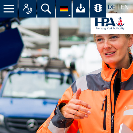
DE
EN
Suche
Ihr Download-C
Übersicht