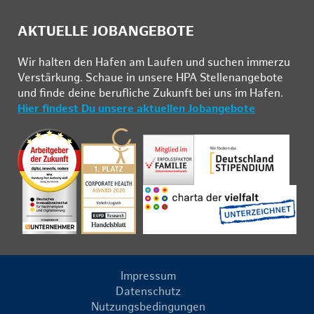
AKTUELLE JOBANGEBOTE
Wir hal­ten den Ha­fen am Lau­fen und su­chen im­mer­zu
Ver­stär­kung. Schau­e in un­se­re HPA Stel­len­an­ge­bo­te
und fin­de deine be­ruf­li­che Zu­kunft bei uns im Ha­fen.
Hier findest Du unsere aktuellen Jobangebote
Impressum
Datenschutz
Nutzungsbedingungen