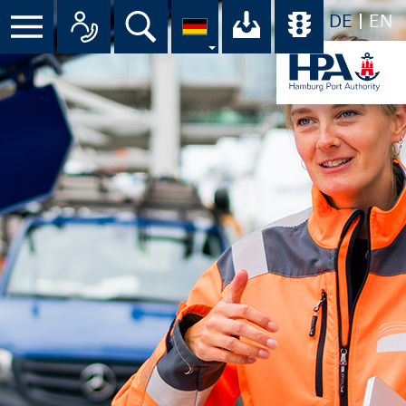
DE
EN
Suche
Ihr Download-C
Übersicht