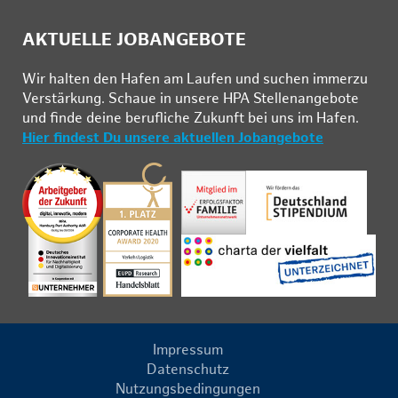
AKTUELLE JOBANGEBOTE
Wir hal­ten den Ha­fen am Lau­fen und su­chen im­mer­zu
Ver­stär­kung. Schau­e in un­se­re HPA Stel­len­an­ge­bo­te
und fin­de deine be­ruf­li­che Zu­kunft bei uns im Ha­fen.
Hier findest Du unsere aktuellen Jobangebote
Impressum
Datenschutz
Nutzungsbedingungen