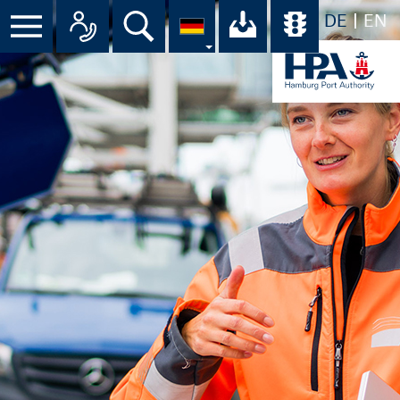
DE
EN
Menü
Alle Ansprechpartner im Überbli
Suche
Ihr Download-C
Übersicht