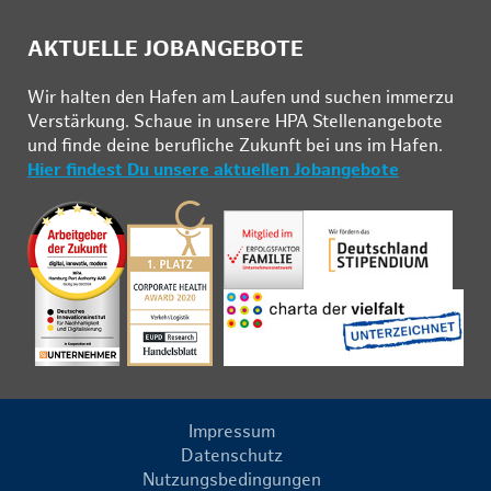
AKTUELLE JOBANGEBOTE
Wir hal­ten den Ha­fen am Lau­fen und su­chen im­mer­zu
Ver­stär­kung. Schau­e in un­se­re HPA Stel­len­an­ge­bo­te
und fin­de deine be­ruf­li­che Zu­kunft bei uns im Ha­fen.
Hier findest Du unsere aktuellen Jobangebote
Impressum
Datenschutz
Nutzungsbedingungen