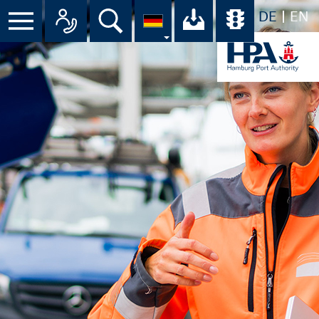
DE
EN
Suche
Ihr Download-C
Übersicht