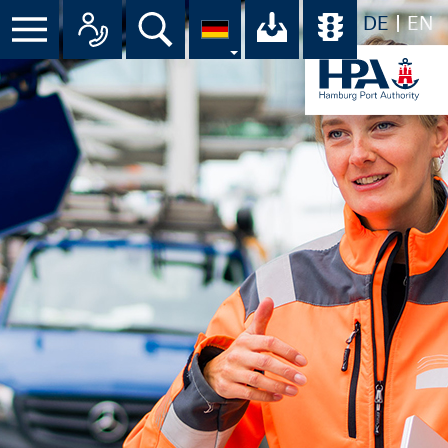
DE
EN
Menü
Alle Ansprechpartner im Überbli
Suche
Ihr Download-C
Übersicht