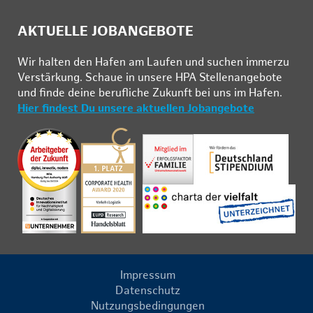
AKTUELLE JOBANGEBOTE
Wir hal­ten den Ha­fen am Lau­fen und su­chen im­mer­zu
Ver­stär­kung. Schau­e in un­se­re HPA Stel­len­an­ge­bo­te
und fin­de deine be­ruf­li­che Zu­kunft bei uns im Ha­fen.
Hier findest Du unsere aktuellen Jobangebote
Impressum
Datenschutz
Nutzungsbedingungen