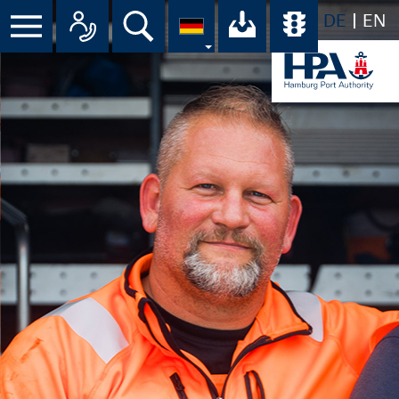
DE
EN
Menü
Alle Ansprechpartner im Überbli
Suche
Ihr Download-C
Übersicht