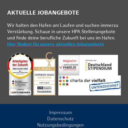
AKTUELLE JOBANGEBOTE
Wir hal­ten den Ha­fen am Lau­fen und su­chen im­mer­zu
Ver­stär­kung. Schau­e in un­se­re HPA Stel­len­an­ge­bo­te
und fin­de deine be­ruf­li­che Zu­kunft bei uns im Ha­fen.
Hier findest Du unsere aktuellen Jobangebote
Impressum
Datenschutz
Nutzungsbedingungen