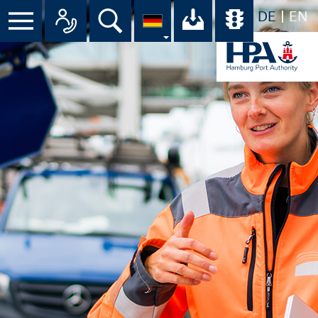
DE
EN
Suche
Ihr Download-C
Übersicht