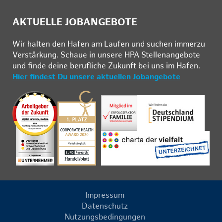
AKTUELLE JOBANGEBOTE
Wir hal­ten den Ha­fen am Lau­fen und su­chen im­mer­zu
Ver­stär­kung. Schau­e in un­se­re HPA Stel­len­an­ge­bo­te
und fin­de deine be­ruf­li­che Zu­kunft bei uns im Ha­fen.
Hier findest Du unsere aktuellen Jobangebote
Impressum
Datenschutz
Nutzungsbedingungen