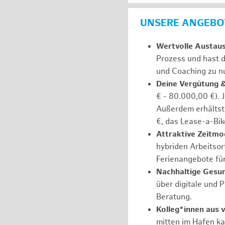
UNSERE ANGEBOT
Wertvolle Austau
Prozess und hast d
und Coaching zu nu
Deine Vergütung 
€ - 80.000,00 €). 
Außerdem erhältst 
€, das Lease-a-Bik
Attraktive Zeitmod
hybriden Arbeitsort
Ferienangebote fü
Nachhaltige Gesu
über digitale und 
Beratung.
Kolleg*innen aus 
mitten im Hafen k