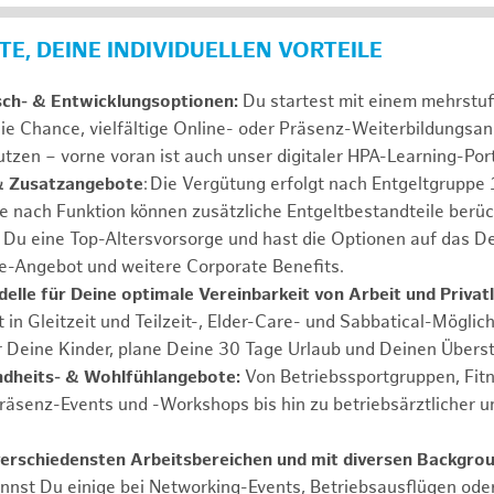
E, DEINE INDIVIDUELLEN VORTEILE
sch- & Entwicklungsoptionen:
Du startest mit einem mehrstu
ie Chance, vielfältige Online- oder Präsenz-Weiterbildungsa
tzen – vorne voran ist auch unser digitaler HPA-Learning-Port
& Zusatzangebote
: Die Vergütung erfolgt nach Entgeltgrupp
Je nach Funktion können zusätzliche Entgeltbestandteile berüc
Du eine Top-Altersvorsorge und hast die Optionen auf das De
e-Angebot und weitere Corporate Benefits.
elle für Deine optimale Vereinbarkeit von Arbeit und Privat
 in Gleitzeit und Teilzeit-, Elder-Care- und Sabbatical-Möglic
r Deine Kinder, plane Deine 30 Tage Urlaub und Deinen Übers
ndheits- & Wohlfühlangebote:
Von Betriebssportgruppen, Fit
Präsenz-Events und -Workshops bis hin zu betriebsärztlicher u
verschiedensten Arbeitsbereichen und mit diversen Backgro
annst Du einige bei Networking-Events, Betriebsausflügen od