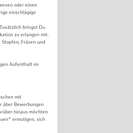
wesen oder einen
rige einschlägige
Zusätzlich bringst Du
kation zu erlangen mit.
, Stopfen, Fräsen und
igen Aufenthalt im
nschen mit
er über Bewerbungen
arüber hinaus möchten
auen* ermutigen, sich