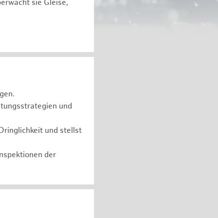
berwacht sie Gleise,
gen.
ltungsstrategien und
inglichkeit und stellst
nspektionen der