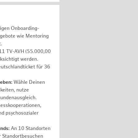
figen Onboarding-
ngebote wie Mentoring
.
e 11 TV-AVH (55.000,00
ksichtigt werden.
utschlandticket für 36
leben:
Wähle Deinen
hkeiten, nutze
tundenausgleich.
nesskooperationen,
nd psychosozialer
unds:
An 10 Standorten
er Standortbesuchen