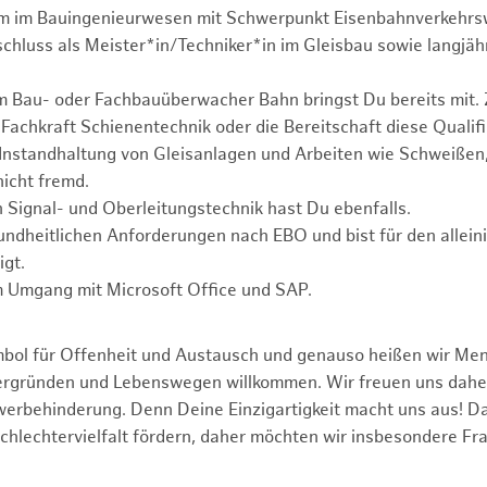
um im Bauingenieurwesen mit Schwerpunkt Eisenbahnverkehrs
chluss als Meister*in/Techniker*in im Gleisbau sowie langjäh
 Bau- oder Fachbauüberwacher Bahn bringst Du bereits mit. 
 Fachkraft Schienentechnik oder die Bereitschaft diese Qualifi
Instandhaltung von Gleisanlagen und Arbeiten wie Schweißen
nicht fremd.
 Signal- und Oberleitungstechnik hast Du ebenfalls.
sundheitlichen Anforderungen nach EBO und bist für den allein
igt.
m Umgang mit Microsoft Office und SAP.
mbol für Offenheit und Austausch und genauso heißen wir Me
tergründen und Lebenswegen willkommen. Wir freuen uns dah
erbehinderung. Denn Deine Einzigartigkeit macht uns aus! D
schlechtervielfalt fördern, daher möchten wir insbesondere Fr