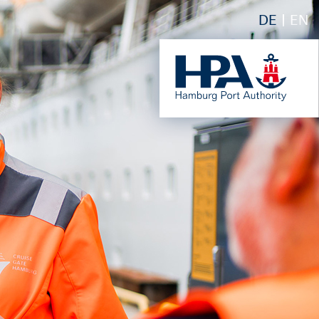
DE
EN