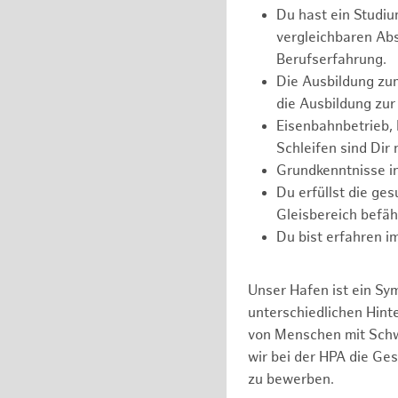
Du hast ein Studi
vergleichbaren Abs
Berufserfahrung.
Die Ausbildung zum
die Ausbildung zur
Eisenbahnbetrieb, 
Schleifen sind Dir 
Grundkenntnisse in
Du erfüllst die ge
Gleisbereich befäh
Du bist erfahren i
Unser Hafen ist ein Sy
unterschiedlichen Hin
von Menschen mit Schw
wir bei der HPA die Ge
zu bewerben.