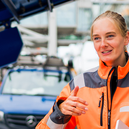
d-Center der HPA
cht aller Verkehrsmeldungen im Hafen am