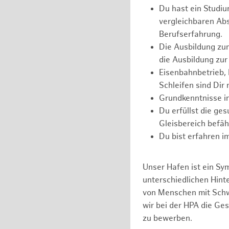
Du hast ein Studi
vergleichbaren Abs
Berufserfahrung.
Die Ausbildung zum
die Ausbildung zur
Eisenbahnbetrieb, 
Schleifen sind Dir 
Grundkenntnisse in
Du erfüllst die ge
Gleisbereich befäh
Du bist erfahren i
Unser Hafen ist ein Sy
unterschiedlichen Hin
von Menschen mit Schw
wir bei der HPA die Ge
zu bewerben.