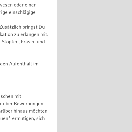
wesen oder einen
rige einschlägige
Zusätzlich bringst Du
kation zu erlangen mit.
, Stopfen, Fräsen und
igen Aufenthalt im
nschen mit
er über Bewerbungen
arüber hinaus möchten
auen* ermutigen, sich