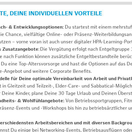
E, DEINE INDIVIDUELLEN VORTEILE
sch- & Entwicklungsoptionen:
Du startest mit einem mehrstu
ie Chance, vielfältige Online- oder Präsenz-Weiterbildungsa
tzen – vorne voran ist auch unser digitaler HPA-Learning-Port
& Zusatzangebote
: Die Vergütung erfolgt nach Entgeltgrupp
Je nach Funktion können zusätzliche Entgeltbestandteile berüc
Du eine Top-Altersvorsorge und hast die Optionen auf das De
e-Angebot und weitere Corporate Benefits.
elle für Deine optimale Vereinbarkeit von Arbeit und Privat
 in Gleitzeit und Teilzeit-, Elder-Care- und Sabbatical-Möglic
r Deine Kinder, plane Deine 30 Tage Urlaub und Deinen Übers
ndheits- & Wohlfühlangebote:
Von Betriebssportgruppen, Fit
Präsenz-Events und -Workshops bis hin zu betriebsärztlicher u
verschiedensten Arbeitsbereichen und mit diversen Backgro
annst Du einige bei Networking-Events, Betriebsausflügen od