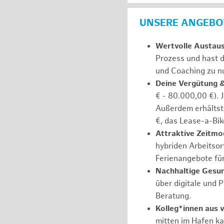
UNSERE ANGEBOT
Wertvolle Austau
Prozess und hast d
und Coaching zu nu
Deine Vergütung 
€ - 80.000,00 €). 
Außerdem erhältst 
€, das Lease-a-Bik
Attraktive Zeitmod
hybriden Arbeitsort
Ferienangebote fü
Nachhaltige Gesu
über digitale und 
Beratung.
Kolleg*innen aus 
mitten im Hafen k