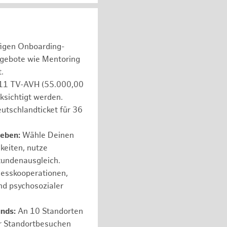
figen Onboarding-
ngebote wie Mentoring
.
e 11 TV-AVH (55.000,00
ksichtigt werden.
utschlandticket für 36
leben:
Wähle Deinen
hkeiten, nutze
tundenausgleich.
nesskooperationen,
nd psychosozialer
unds:
An 10 Standorten
er Standortbesuchen