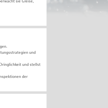
berwacht sie Gleise,
gen.
ltungsstrategien und
inglichkeit und stellst
nspektionen der