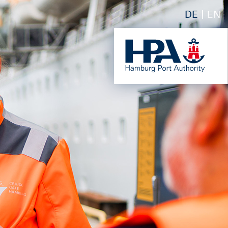
DE
EN