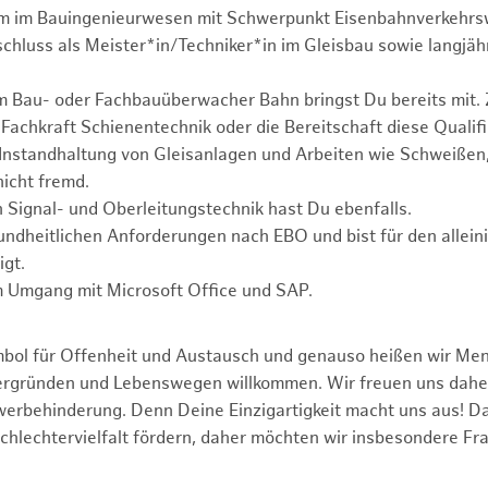
um im Bauingenieurwesen mit Schwerpunkt Eisenbahnverkehrs
chluss als Meister*in/Techniker*in im Gleisbau sowie langjäh
 Bau- oder Fachbauüberwacher Bahn bringst Du bereits mit. 
 Fachkraft Schienentechnik oder die Bereitschaft diese Qualifi
Instandhaltung von Gleisanlagen und Arbeiten wie Schweißen
nicht fremd.
 Signal- und Oberleitungstechnik hast Du ebenfalls.
sundheitlichen Anforderungen nach EBO und bist für den allein
igt.
m Umgang mit Microsoft Office und SAP.
mbol für Offenheit und Austausch und genauso heißen wir Me
tergründen und Lebenswegen willkommen. Wir freuen uns dah
erbehinderung. Denn Deine Einzigartigkeit macht uns aus! D
schlechtervielfalt fördern, daher möchten wir insbesondere Fr