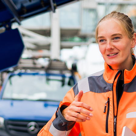
ick
d-Center der HPA
cht aller Verkehrsmeldungen im Hafen am