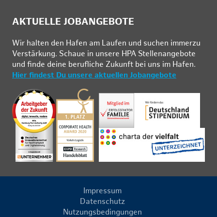
AKTUELLE JOBANGEBOTE
Wir hal­ten den Ha­fen am Lau­fen und su­chen im­mer­zu
Ver­stär­kung. Schau­e in un­se­re HPA Stel­len­an­ge­bo­te
und fin­de deine be­ruf­li­che Zu­kunft bei uns im Ha­fen.
Hier findest Du unsere aktuellen Jobangebote
Impressum
Datenschutz
Nutzungsbedingungen