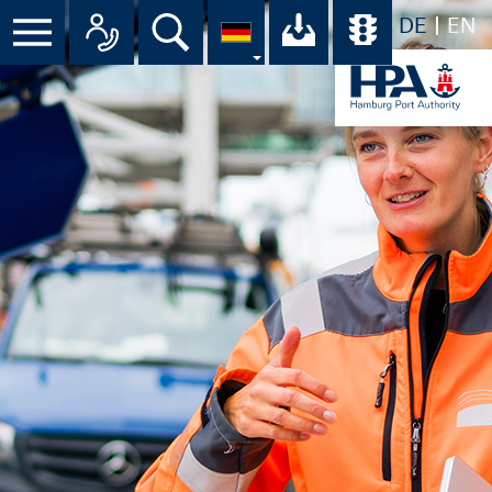
DE
EN
Suche
Ihr Download-C
Übersicht