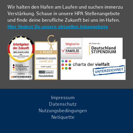
Wir hal­ten den Ha­fen am Lau­fen und su­chen im­mer­zu
Ver­stär­kung. Schau­e in un­se­re HPA Stel­len­an­ge­bo­te
und fin­de deine be­ruf­li­che Zu­kunft bei uns im Ha­fen.
Hier findest Du unsere aktuellen Jobangebote
Impressum
Datenschutz
Nutzungsbedingungen
Netiquette