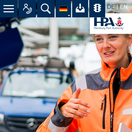
DE
EN
Menü
Alle Ansprechpartner im Überbli
Suche
Ihr Download-C
Übersicht