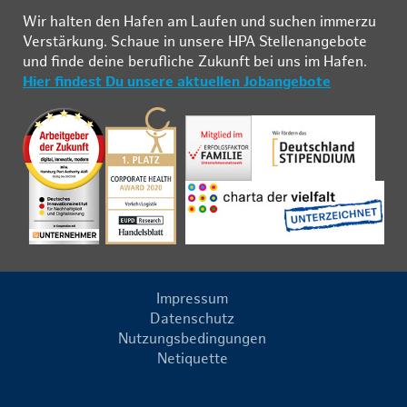
Wir hal­ten den Ha­fen am Lau­fen und su­chen im­mer­zu
Ver­stär­kung. Schau­e in un­se­re HPA Stel­len­an­ge­bo­te
und fin­de deine be­ruf­li­che Zu­kunft bei uns im Ha­fen.
Hier findest Du unsere aktuellen Jobangebote
Impressum
Datenschutz
Nutzungsbedingungen
Netiquette