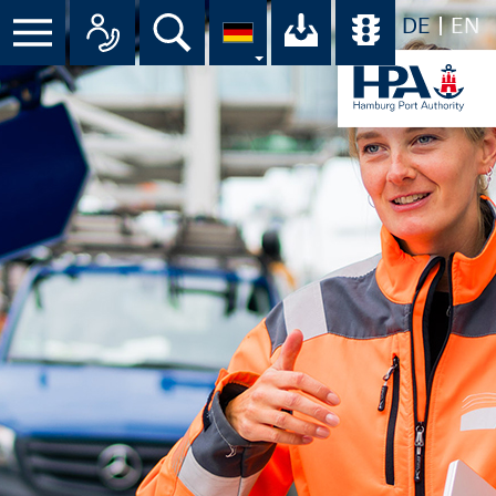
DE
EN
Menü
Alle Ansprechpartner im Überbli
Suche
Ihr Download-C
Übersicht