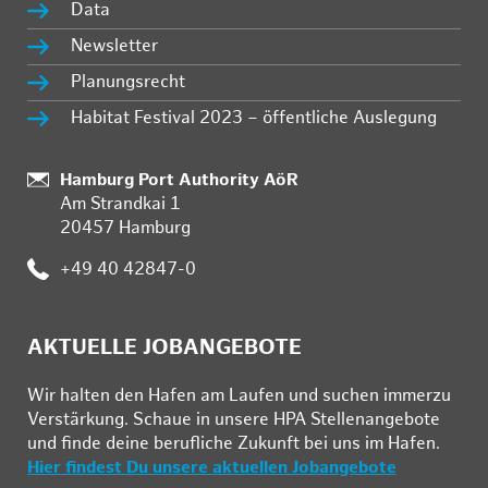
Data
Newsletter
Planungsrecht
Habitat Festival 2023 – öffentliche Auslegung
Standort:
Hamburg Port Authority AöR
Am Strandkai 1
20457 Hamburg
Telefon:
+49 40 42847-0
AKTUELLE JOBANGEBOTE
Wir hal­ten den Ha­fen am Lau­fen und su­chen im­mer­zu
Ver­stär­kung. Schau­e in un­se­re HPA Stel­len­an­ge­bo­te
und fin­de deine be­ruf­li­che Zu­kunft bei uns im Ha­fen.
Hier findest Du unsere aktuellen Jobangebote