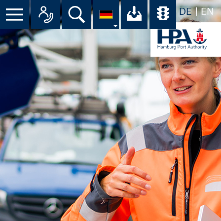
DE
EN
Suche
Ihr Download-C
Übersicht