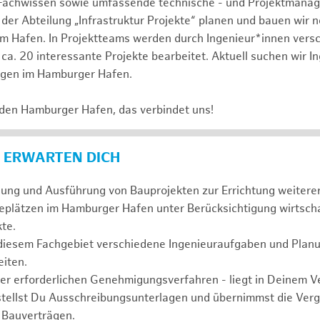
Fachwissen sowie umfassende technische - und Projektmana
 der Abteilung „Infrastruktur Projekte“ planen und bauen wir 
im Hafen. In Projektteams werden durch Ingenieur*innen vers
ca. 20 interessante Projekte bearbeitet. Aktuell suchen wir I
agen im Hamburger Hafen.
 den Hamburger Hafen, das verbindet uns!
 ERWARTEN DICH
anung und Ausführung von Bauprojekten zur Errichtung weiter
eplätzen im Hamburger Hafen unter Berücksichtigung wirtscha
te.
 diesem Fachgebiet verschiedene Ingenieuraufgaben und Plan
iten.
der erforderlichen Genehmigungsverfahren - liegt in Deinem 
stellst Du Ausschreibungsunterlagen und übernimmst die Ve
 Bauverträgen.