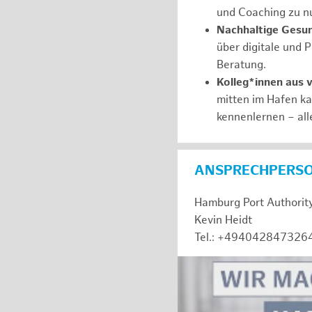
und Coaching zu nu
Nachhaltige Gesu
über digitale und 
Beratung.
Kolleg*innen aus 
mitten im Hafen k
kennenlernen – all
ANSPRECHPERS
Hamburg Port Authorit
Kevin Heidt
Tel.: +494042847326