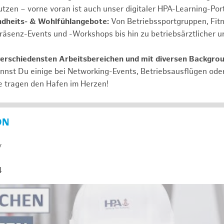
tzen – vorne voran ist auch unser digitaler HPA-Learning-Port
ndheits- & Wohlfühlangebote:
Von Betriebssportgruppen, Fit
Präsenz-Events und -Workshops bis hin zu betriebsärztlicher u
verschiedensten Arbeitsbereichen und mit diversen Backgro
annst Du einige bei Networking-Events, Betriebsausflügen od
e tragen den Hafen im Herzen!
ON
y
4