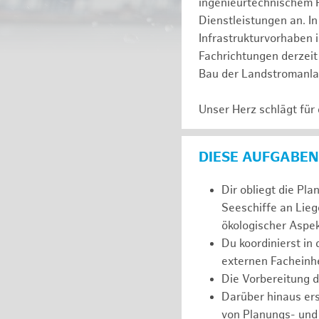
ingenieurtechnischem 
Dienstleistungen an. In
Infrastrukturvorhaben 
Fachrichtungen derzeit 
Bau der Landstromanl
Unser Herz schlägt für
DIESE AUFGABEN
Dir obliegt die Pl
Seeschiffe an Lieg
ökologischer Aspek
Du koordinierst in
externen Facheinhe
Die Vorbereitung 
Darüber hinaus er
von Planungs- und