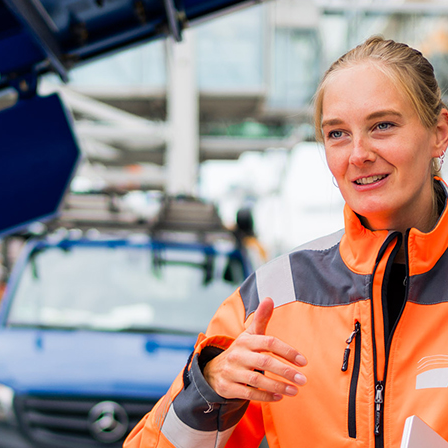
d-Center der HPA
cht aller Verkehrsmeldungen im Hafen am