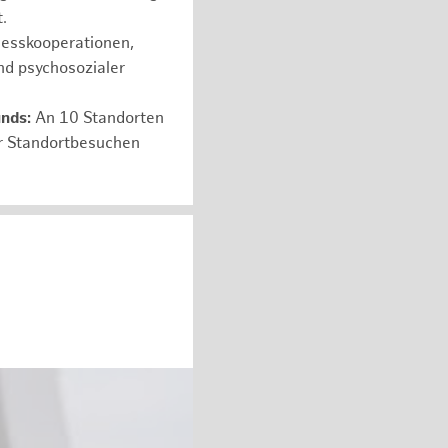
.
nesskooperationen,
nd psychosozialer
unds:
An 10 Standorten
er Standortbesuchen