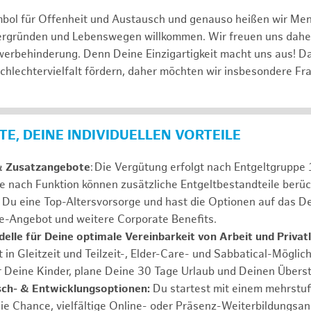
mbol für Offenheit und Austausch und genauso heißen wir Me
tergründen und Lebenswegen willkommen. Wir freuen uns dah
erbehinderung. Denn Deine Einzigartigkeit macht uns aus! D
schlechtervielfalt fördern, daher möchten wir insbesondere Fr
E, DEINE INDIVIDUELLEN VORTEILE
& Zusatzangebote
: Die Vergütung erfolgt nach Entgeltgrupp
Je nach Funktion können zusätzliche Entgeltbestandteile berüc
Du eine Top-Altersvorsorge und hast die Optionen auf das De
e-Angebot und weitere Corporate Benefits.
elle für Deine optimale Vereinbarkeit von Arbeit und Privat
 in Gleitzeit und Teilzeit-, Elder-Care- und Sabbatical-Möglic
r Deine Kinder, plane Deine 30 Tage Urlaub und Deinen Übers
ch- & Entwicklungsoptionen:
Du startest mit einem mehrstu
ie Chance, vielfältige Online- oder Präsenz-Weiterbildungsa