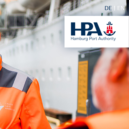
DE
EN