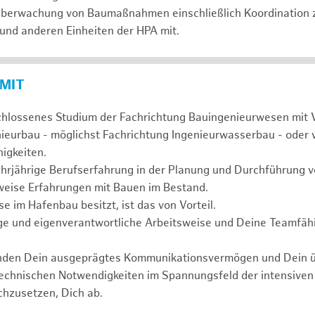
 Überwachung von Baumaßnahmen einschließlich Koordination 
 und anderen Einheiten der HPA mit.
 MIT
chlossenes Studium der Fachrichtung Bauingenieurwesen mit 
nieurbau - möglichst Fachrichtung Ingenieurwasserbau - oder 
igkeiten.
ehrjährige Berufserfahrung in der Planung und Durchführun
weise Erfahrungen mit Bauen im Bestand.
 im Hafenbau besitzt, ist das von Vorteil.
ge und eigenverantwortliche Arbeitsweise und Deine Teamfähi
unden Dein ausgeprägtes Kommunikationsvermögen und Dein 
technischen Notwendigkeiten im Spannungsfeld der intensive
chzusetzen, Dich ab.