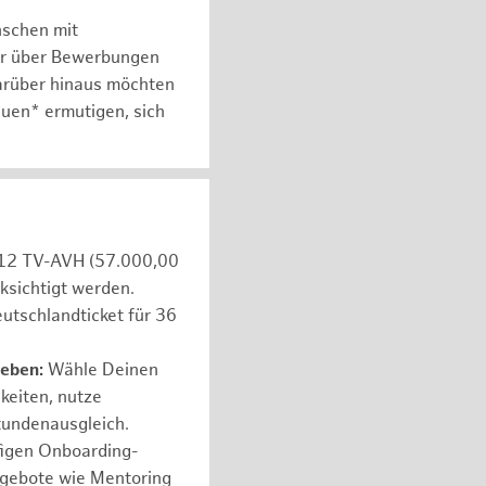
nschen mit
er über Bewerbungen
arüber hinaus möchten
auen* ermutigen, sich
e 12 TV-AVH (57.000,00
ksichtigt werden.
utschlandticket für 36
leben:
Wähle Deinen
hkeiten, nutze
tundenausgleich.
figen Onboarding-
ngebote wie Mentoring