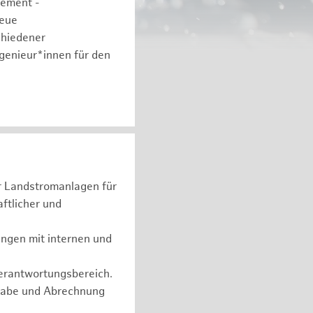
gement -
neue
chiedener
ngenieur*innen für den
er Landstromanlagen für
ftlicher und
ungen mit internen und
Verantwortungsbereich.
rgabe und Abrechnung