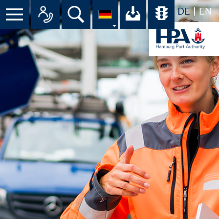
DE
EN
Menü
Alle Ansprechpartner im Überbli
Suche
Ihr Download-C
Übersicht