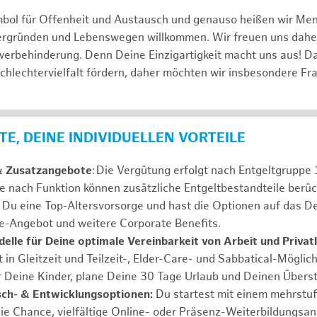
mbol für Offenheit und Austausch und genauso heißen wir Me
tergründen und Lebenswegen willkommen. Wir freuen uns dah
erbehinderung. Denn Deine Einzigartigkeit macht uns aus! D
schlechtervielfalt fördern, daher möchten wir insbesondere Fr
E, DEINE INDIVIDUELLEN VORTEILE
& Zusatzangebote
: Die Vergütung erfolgt nach Entgeltgrupp
Je nach Funktion können zusätzliche Entgeltbestandteile berüc
Du eine Top-Altersvorsorge und hast die Optionen auf das De
e-Angebot und weitere Corporate Benefits.
elle für Deine optimale Vereinbarkeit von Arbeit und Privat
 in Gleitzeit und Teilzeit-, Elder-Care- und Sabbatical-Möglic
r Deine Kinder, plane Deine 30 Tage Urlaub und Deinen Übers
ch- & Entwicklungsoptionen:
Du startest mit einem mehrstu
ie Chance, vielfältige Online- oder Präsenz-Weiterbildungsa