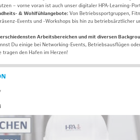
tzen – vorne voran ist auch unser digitaler HPA-Learning-Port
ndheits- & Wohlfühlangebote:
Von Betriebssportgruppen, Fit
Präsenz-Events und -Workshops bis hin zu betriebsärztlicher u
verschiedensten Arbeitsbereichen und mit diversen Backgro
annst Du einige bei Networking-Events, Betriebsausflügen od
e tragen den Hafen im Herzen!
ON
y
4