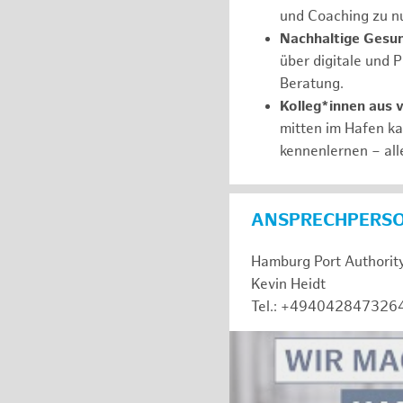
und Coaching zu nu
Nachhaltige Gesu
über digitale und 
Beratung.
Kolleg*innen aus 
mitten im Hafen k
kennenlernen – all
ANSPRECHPERS
Hamburg Port Authorit
Kevin Heidt
Tel.: +494042847326