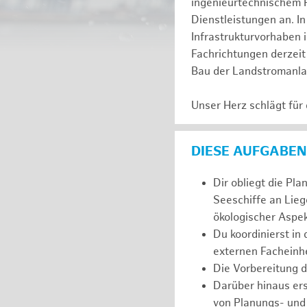
ingenieurtechnischem 
Dienstleistungen an. In
Infrastrukturvorhaben 
Fachrichtungen derzeit 
Bau der Landstromanl
Unser Herz schlägt für
DIESE AUFGABEN
Dir obliegt die Pl
Seeschiffe an Lieg
ökologischer Aspek
Du koordinierst in
externen Facheinhe
Die Vorbereitung 
Darüber hinaus er
von Planungs- und