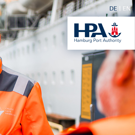
DE
EN