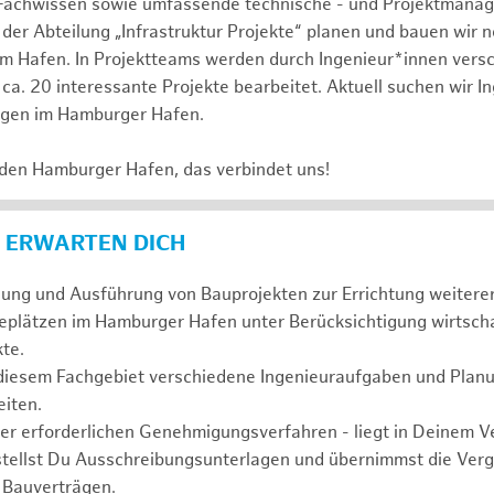
Fachwissen sowie umfassende technische - und Projektmana
 der Abteilung „Infrastruktur Projekte“ planen und bauen wir 
im Hafen. In Projektteams werden durch Ingenieur*innen vers
ca. 20 interessante Projekte bearbeitet. Aktuell suchen wir I
agen im Hamburger Hafen.
 den Hamburger Hafen, das verbindet uns!
 ERWARTEN DICH
anung und Ausführung von Bauprojekten zur Errichtung weiter
eplätzen im Hamburger Hafen unter Berücksichtigung wirtscha
te.
 diesem Fachgebiet verschiedene Ingenieuraufgaben und Plan
iten.
der erforderlichen Genehmigungsverfahren - liegt in Deinem 
stellst Du Ausschreibungsunterlagen und übernimmst die Ve
 Bauverträgen.