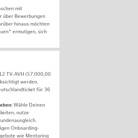
nschen mit
er über Bewerbungen
arüber hinaus möchten
auen* ermutigen, sich
e 12 TV-AVH (57.000,00
ksichtigt werden.
utschlandticket für 36
leben:
Wähle Deinen
hkeiten, nutze
tundenausgleich.
figen Onboarding-
ngebote wie Mentoring