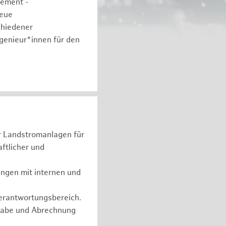
gement -
neue
chiedener
ngenieur*innen für den
er Landstromanlagen für
ftlicher und
ungen mit internen und
Verantwortungsbereich.
rgabe und Abrechnung