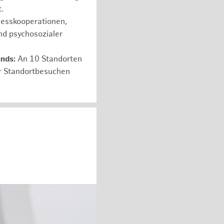
.
nesskooperationen,
nd psychosozialer
unds:
An 10 Standorten
er Standortbesuchen