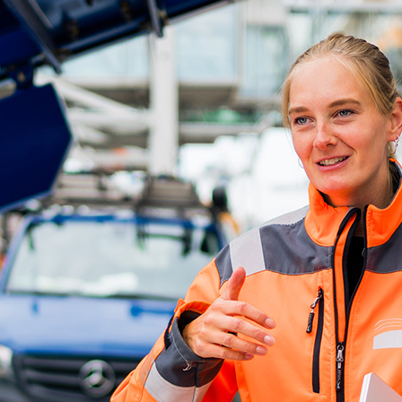
d-Center der HPA
cht aller Verkehrsmeldungen im Hafen am