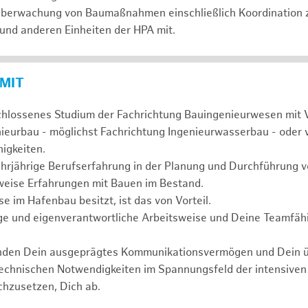
 Überwachung von Baumaßnahmen einschließlich Koordination 
 und anderen Einheiten der HPA mit.
 MIT
chlossenes Studium der Fachrichtung Bauingenieurwesen mit 
nieurbau - möglichst Fachrichtung Ingenieurwasserbau - oder 
igkeiten.
ehrjährige Berufserfahrung in der Planung und Durchführun
weise Erfahrungen mit Bauen im Bestand.
 im Hafenbau besitzt, ist das von Vorteil.
ge und eigenverantwortliche Arbeitsweise und Deine Teamfähi
unden Dein ausgeprägtes Kommunikationsvermögen und Dein 
technischen Notwendigkeiten im Spannungsfeld der intensive
chzusetzen, Dich ab.