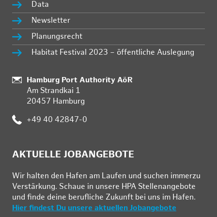
Data
Newsletter
Planungsrecht
Habitat Festival 2023 – öffentliche Auslegung
Standort:
Hamburg Port Authority AöR
Am Strandkai 1
20457 Hamburg
Telefon:
+49 40 42847-0
AKTUELLE JOBANGEBOTE
Wir hal­ten den Ha­fen am Lau­fen und su­chen im­mer­zu
Ver­stär­kung. Schau­e in un­se­re HPA Stel­len­an­ge­bo­te
und fin­de deine be­ruf­li­che Zu­kunft bei uns im Ha­fen.
Hier findest Du unsere aktuellen Jobangebote