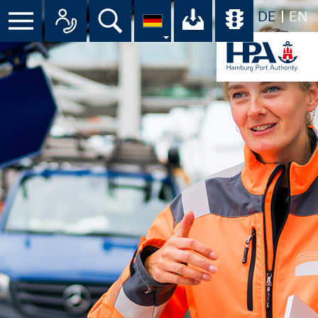
DE
EN
Menü
Alle Ansprechpartner im Überbli
Suche
Ihr Download-C
Übersicht