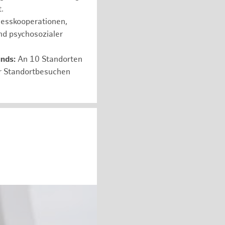
.
nesskooperationen,
nd psychosozialer
unds:
An 10 Standorten
er Standortbesuchen