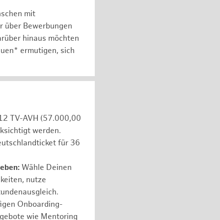
nschen mit
er über Bewerbungen
arüber hinaus möchten
auen* ermutigen, sich
e 12 TV-AVH (57.000,00
ksichtigt werden.
utschlandticket für 36
leben:
Wähle Deinen
hkeiten, nutze
tundenausgleich.
figen Onboarding-
ngebote wie Mentoring