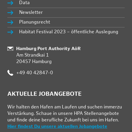
Data
Newsletter
Planungsrecht
Habitat Festival 2023 – öffentliche Auslegung
:
Hamburg Port Authority AöR
Am Strandkai 1
20457 Hamburg
:
+49 40 42847-0
AKTUELLE JOBANGEBOTE
Wir hal­ten den Ha­fen am Lau­fen und su­chen im­mer­zu
Ver­stär­kung. Schau­e in un­se­re HPA Stel­len­an­ge­bo­te
und fin­de deine be­ruf­li­che Zu­kunft bei uns im Ha­fen.
Hier findest Du unsere aktuellen Jobangebote