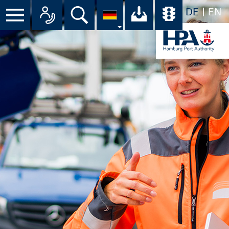
DE
EN
Menü
Alle Ansprechpartner im Überbli
Suche
Ihr Download-C
Übersicht