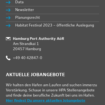
Data
Newsletter
Planungsrecht
Habitat Festival 2023 – öffentliche Auslegung
Standort:
Hamburg Port Authority AöR
Am Strandkai 1
20457 Hamburg
Telefon:
+49 40 42847-0
AKTUELLE JOBANGEBOTE
Wir hal­ten den Ha­fen am Lau­fen und su­chen im­mer­zu
Ver­stär­kung. Schau­e in un­se­re HPA Stel­len­an­ge­bo­te
und fin­de deine be­ruf­li­che Zu­kunft bei uns im Ha­fen.
Hier findest Du unsere aktuellen Jobangebote