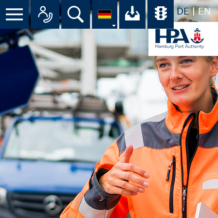
DE
EN
Suche
Ihr Download-C
Übersicht