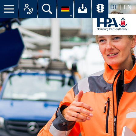
DE
EN
Suche
Ihr Download-C
Übersicht