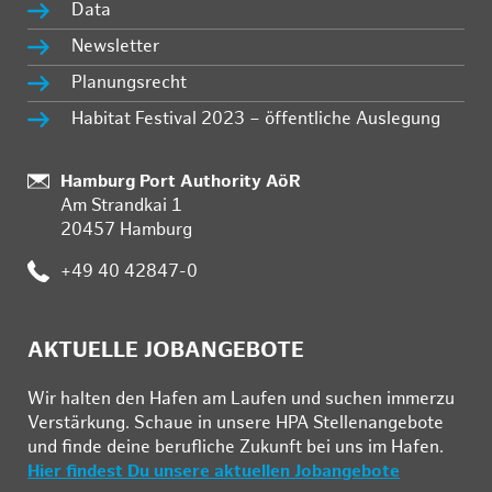
Data
Newsletter
Planungsrecht
Habitat Festival 2023 – öffentliche Auslegung
Standort:
Hamburg Port Authority AöR
Am Strandkai 1
20457 Hamburg
Telefon:
+49 40 42847-0
AKTUELLE JOBANGEBOTE
Wir hal­ten den Ha­fen am Lau­fen und su­chen im­mer­zu
Ver­stär­kung. Schau­e in un­se­re HPA Stel­len­an­ge­bo­te
und fin­de deine be­ruf­li­che Zu­kunft bei uns im Ha­fen.
Hier findest Du unsere aktuellen Jobangebote