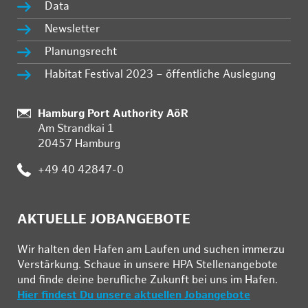
Data
Newsletter
Planungsrecht
Habitat Festival 2023 – öffentliche Auslegung
Standort:
Hamburg Port Authority AöR
Am Strandkai 1
20457 Hamburg
Telefon:
+49 40 42847-0
AKTUELLE JOBANGEBOTE
Wir hal­ten den Ha­fen am Lau­fen und su­chen im­mer­zu
Ver­stär­kung. Schau­e in un­se­re HPA Stel­len­an­ge­bo­te
und fin­de deine be­ruf­li­che Zu­kunft bei uns im Ha­fen.
Hier findest Du unsere aktuellen Jobangebote