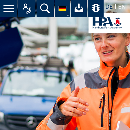
DE
EN
Suche
Ihr Download-C
Übersicht