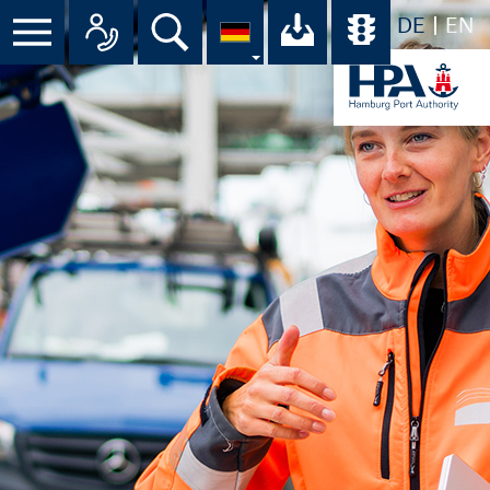
DE
EN
Suche
Ihr Download-C
Übersicht