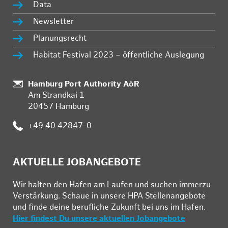
Data
Newsletter
Planungsrecht
Habitat Festival 2023 – öffentliche Auslegung
Standort:
Hamburg Port Authority AöR
Am Strandkai 1
20457 Hamburg
Telefon:
+49 40 42847-0
AKTUELLE JOBANGEBOTE
Wir hal­ten den Ha­fen am Lau­fen und su­chen im­mer­zu
Ver­stär­kung. Schau­e in un­se­re HPA Stel­len­an­ge­bo­te
und fin­de deine be­ruf­li­che Zu­kunft bei uns im Ha­fen.
Hier findest Du unsere aktuellen Jobangebote