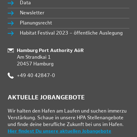
Data
Newsletter
Planungsrecht
Habitat Festival 2023 – öffentliche Auslegung
Standort:
Hamburg Port Authority AöR
Am Strandkai 1
20457 Hamburg
Telefon:
+49 40 42847-0
AKTUELLE JOBANGEBOTE
Wir hal­ten den Ha­fen am Lau­fen und su­chen im­mer­zu
Ver­stär­kung. Schau­e in un­se­re HPA Stel­len­an­ge­bo­te
und fin­de deine be­ruf­li­che Zu­kunft bei uns im Ha­fen.
Hier findest Du unsere aktuellen Jobangebote