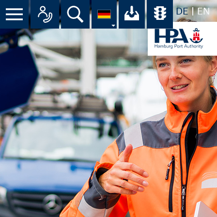
DE
EN
Suche
Ihr Download-C
Übersicht