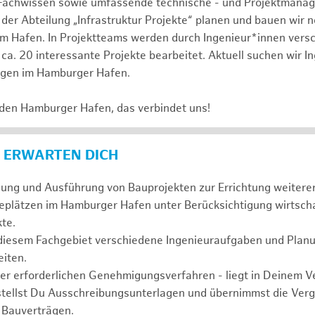
Fachwissen sowie umfassende technische - und Projektmana
 der Abteilung „Infrastruktur Projekte“ planen und bauen wir 
im Hafen. In Projektteams werden durch Ingenieur*innen vers
ca. 20 interessante Projekte bearbeitet. Aktuell suchen wir I
agen im Hamburger Hafen.
 den Hamburger Hafen, das verbindet uns!
 ERWARTEN DICH
anung und Ausführung von Bauprojekten zur Errichtung weiter
eplätzen im Hamburger Hafen unter Berücksichtigung wirtscha
te.
 diesem Fachgebiet verschiedene Ingenieuraufgaben und Plan
iten.
der erforderlichen Genehmigungsverfahren - liegt in Deinem 
stellst Du Ausschreibungsunterlagen und übernimmst die Ve
 Bauverträgen.