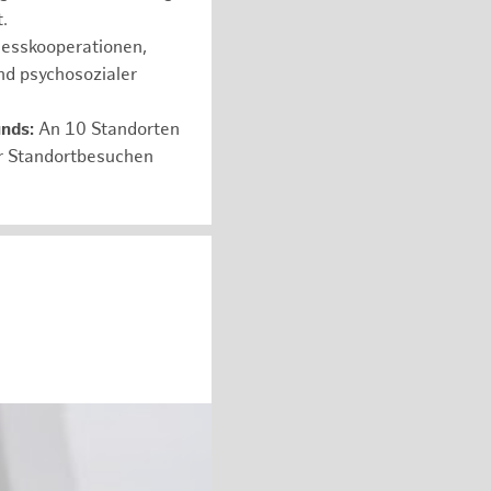
.
nesskooperationen,
nd psychosozialer
unds:
An 10 Standorten
er Standortbesuchen