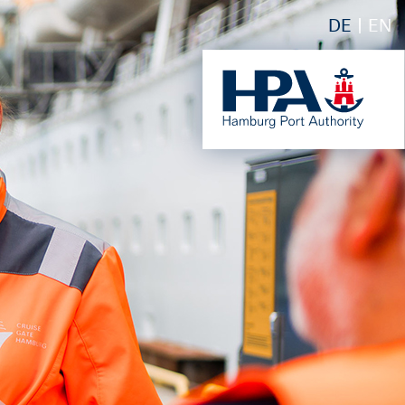
DE
EN