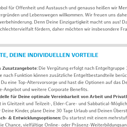
mbol für Offenheit und Austausch und genauso heißen wir Me
tergründen und Lebenswegen willkommen. Wir freuen uns dah
erbehinderung. Denn Deine Einzigartigkeit macht uns aus! D
schlechtervielfalt fördern, daher möchten wir insbesondere Fr
E, DEINE INDIVIDUELLEN VORTEILE
& Zusatzangebote
: Die Vergütung erfolgt nach Entgeltgrupp
Je nach Funktion können zusätzliche Entgeltbestandteile berüc
Du eine Top-Altersvorsorge und hast die Optionen auf das De
e-Angebot und weitere Corporate Benefits.
elle für Deine optimale Vereinbarkeit von Arbeit und Privat
 in Gleitzeit und Teilzeit-, Elder-Care- und Sabbatical-Möglic
r Deine Kinder, plane Deine 30 Tage Urlaub und Deinen Übers
ch- & Entwicklungsoptionen:
Du startest mit einem mehrstu
ie Chance, vielfältige Online- oder Präsenz-Weiterbildungsa