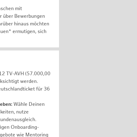
nschen mit
er über Bewerbungen
arüber hinaus möchten
auen* ermutigen, sich
e 12 TV-AVH (57.000,00
ksichtigt werden.
utschlandticket für 36
leben:
Wähle Deinen
hkeiten, nutze
tundenausgleich.
figen Onboarding-
ngebote wie Mentoring