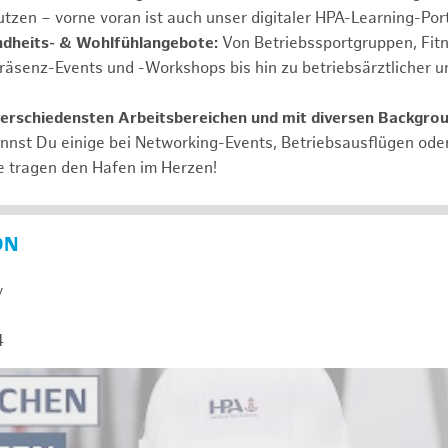
tzen – vorne voran ist auch unser digitaler HPA-Learning-Port
ndheits- & Wohlfühlangebote:
Von Betriebssportgruppen, Fit
Präsenz-Events und -Workshops bis hin zu betriebsärztlicher u
verschiedensten Arbeitsbereichen und mit diversen Backgro
annst Du einige bei Networking-Events, Betriebsausflügen od
e tragen den Hafen im Herzen!
ON
y
4