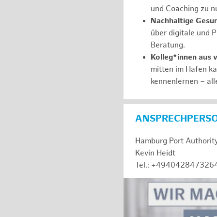
und Coaching zu nu
Nachhaltige Gesu
über digitale und 
Beratung.
Kolleg*innen aus 
mitten im Hafen k
kennenlernen – all
ANSPRECHPERS
Hamburg Port Authorit
Kevin Heidt
Tel.: +494042847326