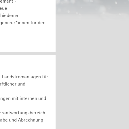
gement -
neue
chiedener
ngenieur*innen für den
er Landstromanlagen für
ftlicher und
ungen mit internen und
Verantwortungsbereich.
rgabe und Abrechnung