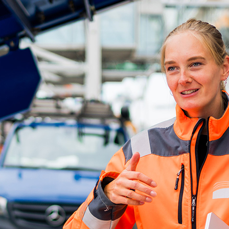
ick
d-Center der HPA
cht aller Verkehrsmeldungen im Hafen am