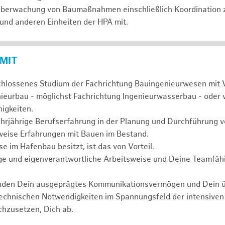
 Überwachung von Baumaßnahmen einschließlich Koordination 
 und anderen Einheiten der HPA mit.
 MIT
chlossenes Studium der Fachrichtung Bauingenieurwesen mit 
nieurbau - möglichst Fachrichtung Ingenieurwasserbau - oder 
igkeiten.
ehrjährige Berufserfahrung in der Planung und Durchführun
weise Erfahrungen mit Bauen im Bestand.
 im Hafenbau besitzt, ist das von Vorteil.
ge und eigenverantwortliche Arbeitsweise und Deine Teamfähi
unden Dein ausgeprägtes Kommunikationsvermögen und Dein 
technischen Notwendigkeiten im Spannungsfeld der intensive
chzusetzen, Dich ab.