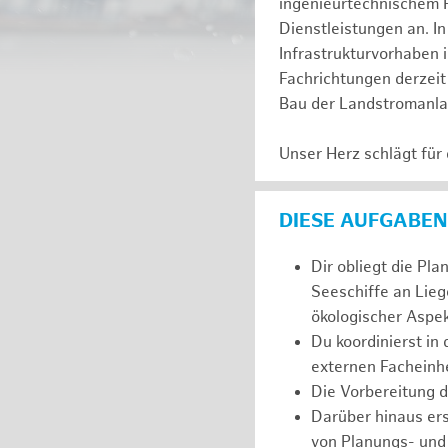
ingenieurtechnischem 
Dienstleistungen an. In
Infrastrukturvorhaben 
Fachrichtungen derzeit 
Bau der Landstromanl
Unser Herz schlägt für
DIESE AUFGABEN
Dir obliegt die Pl
Seeschiffe an Lieg
ökologischer Aspek
Du koordinierst in
externen Facheinhe
Die Vorbereitung 
Darüber hinaus er
von Planungs- und