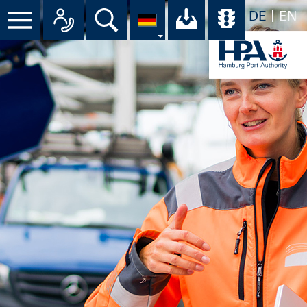
DE
EN
Menü
Alle Ansprechpartner im Überbli
Suche
Ihr Download-C
Übersicht