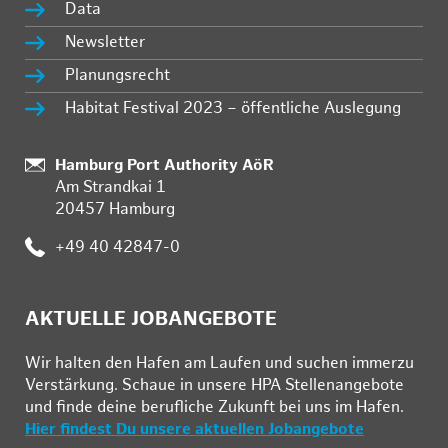
Data
Newsletter
Planungsrecht
Habitat Festival 2023 – öffentliche Auslegung
:
Hamburg Port Authority AöR
Am Strandkai 1
20457 Hamburg
:
+49 40 42847-0
AKTUELLE JOBANGEBOTE
Wir hal­ten den Ha­fen am Lau­fen und su­chen im­mer­zu
Ver­stär­kung. Schau­e in un­se­re HPA Stel­len­an­ge­bo­te
und fin­de deine be­ruf­li­che Zu­kunft bei uns im Ha­fen.
Hier findest Du unsere aktuellen Jobangebote