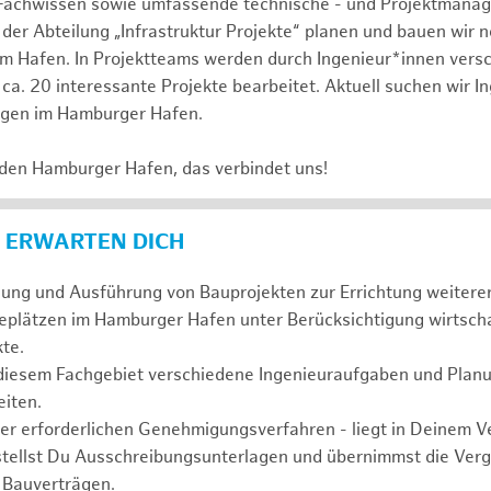
Fachwissen sowie umfassende technische - und Projektmana
 der Abteilung „Infrastruktur Projekte“ planen und bauen wir 
im Hafen. In Projektteams werden durch Ingenieur*innen vers
ca. 20 interessante Projekte bearbeitet. Aktuell suchen wir I
agen im Hamburger Hafen.
 den Hamburger Hafen, das verbindet uns!
 ERWARTEN DICH
anung und Ausführung von Bauprojekten zur Errichtung weiter
eplätzen im Hamburger Hafen unter Berücksichtigung wirtscha
te.
 diesem Fachgebiet verschiedene Ingenieuraufgaben und Plan
iten.
der erforderlichen Genehmigungsverfahren - liegt in Deinem 
stellst Du Ausschreibungsunterlagen und übernimmst die Ve
 Bauverträgen.