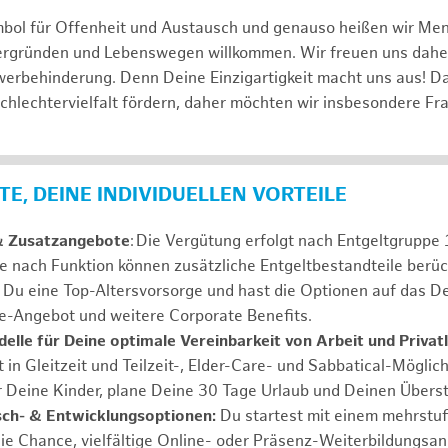
mbol für Offenheit und Austausch und genauso heißen wir Me
tergründen und Lebenswegen willkommen. Wir freuen uns dah
erbehinderung. Denn Deine Einzigartigkeit macht uns aus! D
schlechtervielfalt fördern, daher möchten wir insbesondere Fr
E, DEINE INDIVIDUELLEN VORTEILE
& Zusatzangebote
: Die Vergütung erfolgt nach Entgeltgrupp
Je nach Funktion können zusätzliche Entgeltbestandteile berüc
Du eine Top-Altersvorsorge und hast die Optionen auf das De
e-Angebot und weitere Corporate Benefits.
elle für Deine optimale Vereinbarkeit von Arbeit und Privat
 in Gleitzeit und Teilzeit-, Elder-Care- und Sabbatical-Möglic
r Deine Kinder, plane Deine 30 Tage Urlaub und Deinen Übers
ch- & Entwicklungsoptionen:
Du startest mit einem mehrstu
ie Chance, vielfältige Online- oder Präsenz-Weiterbildungsa