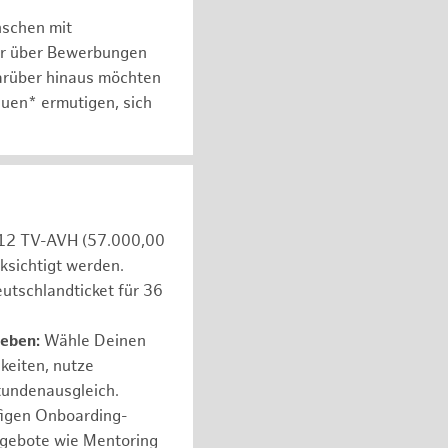
nschen mit
er über Bewerbungen
arüber hinaus möchten
auen* ermutigen, sich
e 12 TV-AVH (57.000,00
ksichtigt werden.
utschlandticket für 36
leben:
Wähle Deinen
hkeiten, nutze
tundenausgleich.
figen Onboarding-
ngebote wie Mentoring