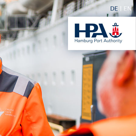
DE
EN