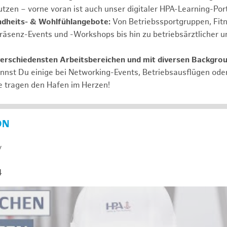
tzen – vorne voran ist auch unser digitaler HPA-Learning-Port
ndheits- & Wohlfühlangebote:
Von Betriebssportgruppen, Fit
Präsenz-Events und -Workshops bis hin zu betriebsärztlicher u
verschiedensten Arbeitsbereichen und mit diversen Backgro
annst Du einige bei Networking-Events, Betriebsausflügen od
e tragen den Hafen im Herzen!
ON
y
4