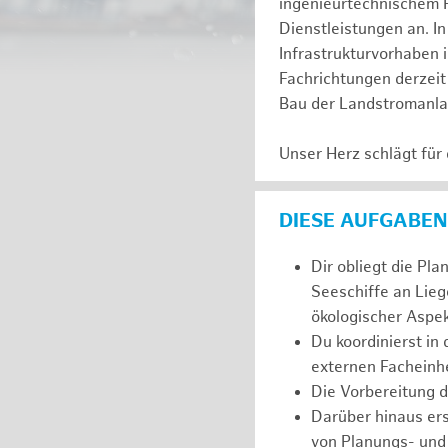
ingenieurtechnischem 
Dienstleistungen an. In
Infrastrukturvorhaben 
Fachrichtungen derzeit 
Bau der Landstromanl
Unser Herz schlägt für
DIESE AUFGABEN
Dir obliegt die Pl
Seeschiffe an Lieg
ökologischer Aspek
Du koordinierst in
externen Facheinhe
Die Vorbereitung 
Darüber hinaus er
von Planungs- und