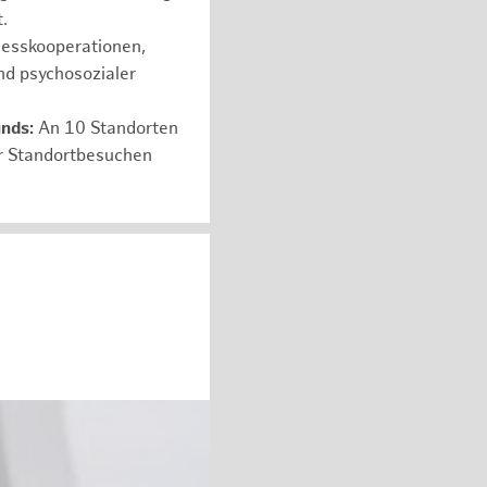
.
nesskooperationen,
nd psychosozialer
unds:
An 10 Standorten
er Standortbesuchen