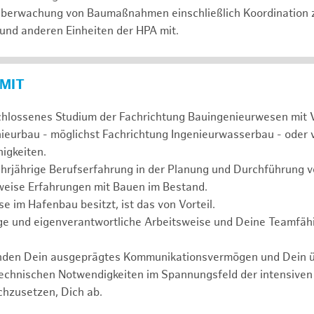
 Überwachung von Baumaßnahmen einschließlich Koordination 
 und anderen Einheiten der HPA mit.
 MIT
chlossenes Studium der Fachrichtung Bauingenieurwesen mit 
nieurbau - möglichst Fachrichtung Ingenieurwasserbau - oder 
igkeiten.
ehrjährige Berufserfahrung in der Planung und Durchführun
weise Erfahrungen mit Bauen im Bestand.
 im Hafenbau besitzt, ist das von Vorteil.
ge und eigenverantwortliche Arbeitsweise und Deine Teamfähi
unden Dein ausgeprägtes Kommunikationsvermögen und Dein 
technischen Notwendigkeiten im Spannungsfeld der intensive
chzusetzen, Dich ab.