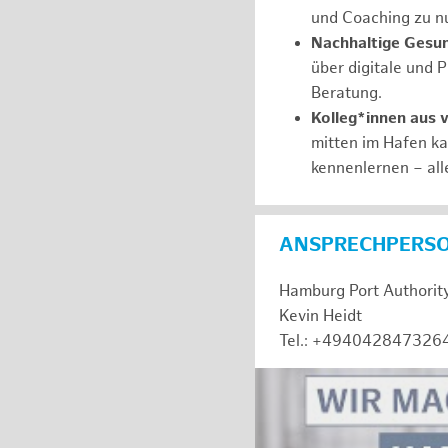
und Coaching zu nu
Nachhaltige Gesu
über digitale und 
Beratung.
Kolleg*innen aus 
mitten im Hafen k
kennenlernen – all
ANSPRECHPERS
Hamburg Port Authorit
Kevin Heidt
Tel.: +494042847326