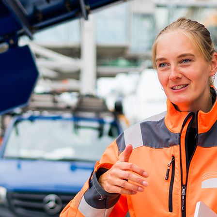
d-Center der HPA
cht aller Verkehrsmeldungen im Hafen am