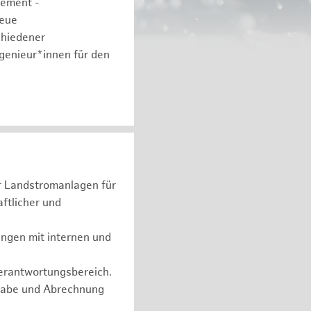
gement -
neue
chiedener
ngenieur*innen für den
er Landstromanlagen für
ftlicher und
ungen mit internen und
Verantwortungsbereich.
rgabe und Abrechnung