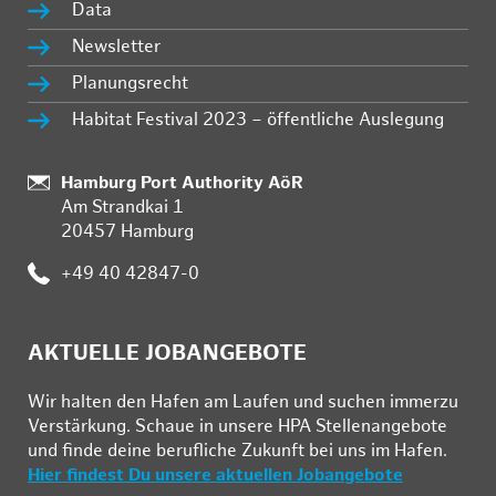
Data
Newsletter
Planungsrecht
Habitat Festival 2023 – öffentliche Auslegung
:
Hamburg Port Authority AöR
Am Strandkai 1
20457 Hamburg
:
+49 40 42847-0
AKTUELLE JOBANGEBOTE
Wir hal­ten den Ha­fen am Lau­fen und su­chen im­mer­zu
Ver­stär­kung. Schau­e in un­se­re HPA Stel­len­an­ge­bo­te
und fin­de deine be­ruf­li­che Zu­kunft bei uns im Ha­fen.
Hier findest Du unsere aktuellen Jobangebote