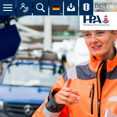
DE
EN
Menü
Alle Ansprechpartner im Überbli
Suche
Ihr Download-C
Übersicht