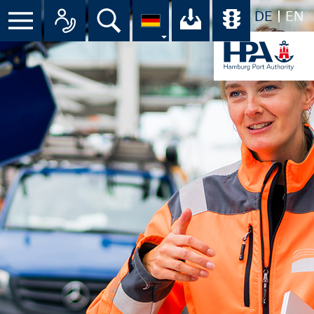
DE
EN
Menü
Alle Ansprechpartner im Überbli
Suche
Ihr Download-C
Übersicht