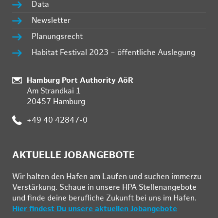
Data
Newsletter
Planungsrecht
Habitat Festival 2023 – öffentliche Auslegung
:
Hamburg Port Authority AöR
Am Strandkai 1
20457 Hamburg
:
+49 40 42847-0
AKTUELLE JOBANGEBOTE
Wir hal­ten den Ha­fen am Lau­fen und su­chen im­mer­zu
Ver­stär­kung. Schau­e in un­se­re HPA Stel­len­an­ge­bo­te
und fin­de deine be­ruf­li­che Zu­kunft bei uns im Ha­fen.
Hier findest Du unsere aktuellen Jobangebote