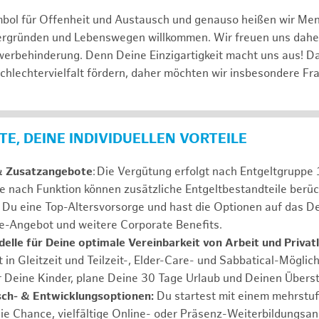
mbol für Offenheit und Austausch und genauso heißen wir Me
tergründen und Lebenswegen willkommen. Wir freuen uns dah
erbehinderung. Denn Deine Einzigartigkeit macht uns aus! D
schlechtervielfalt fördern, daher möchten wir insbesondere Fr
E, DEINE INDIVIDUELLEN VORTEILE
& Zusatzangebote
: Die Vergütung erfolgt nach Entgeltgrupp
Je nach Funktion können zusätzliche Entgeltbestandteile berüc
Du eine Top-Altersvorsorge und hast die Optionen auf das De
e-Angebot und weitere Corporate Benefits.
elle für Deine optimale Vereinbarkeit von Arbeit und Privat
 in Gleitzeit und Teilzeit-, Elder-Care- und Sabbatical-Möglic
r Deine Kinder, plane Deine 30 Tage Urlaub und Deinen Übers
ch- & Entwicklungsoptionen:
Du startest mit einem mehrstu
ie Chance, vielfältige Online- oder Präsenz-Weiterbildungsa