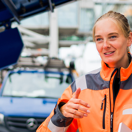
d-Center der HPA
cht aller Verkehrsmeldungen im Hafen am