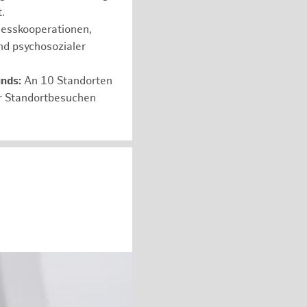
.
nesskooperationen,
nd psychosozialer
unds:
An 10 Standorten
er Standortbesuchen