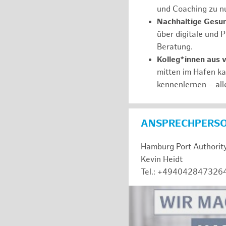
und Coaching zu nu
Nachhaltige Gesu
über digitale und 
Beratung.
Kolleg*innen aus 
mitten im Hafen k
kennenlernen – all
ANSPRECHPERS
Hamburg Port Authorit
Kevin Heidt
Tel.: +494042847326