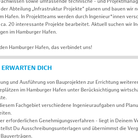
Fachwissen sowie umfassende technische - und Projektmana
 der Abteilung „Infrastruktur Projekte“ planen und bauen wir 
im Hafen. In Projektteams werden durch Ingenieur*innen vers
ca. 20 interessante Projekte bearbeitet. Aktuell suchen wir I
agen im Hamburger Hafen.
 den Hamburger Hafen, das verbindet uns!
 ERWARTEN DICH
anung und Ausführung von Bauprojekten zur Errichtung weiter
eplätzen im Hamburger Hafen unter Berücksichtigung wirtscha
te.
 diesem Fachgebiet verschiedene Ingenieuraufgaben und Plan
iten.
der erforderlichen Genehmigungsverfahren - liegt in Deinem 
stellst Du Ausschreibungsunterlagen und übernimmst die Ve
 Bauverträgen.