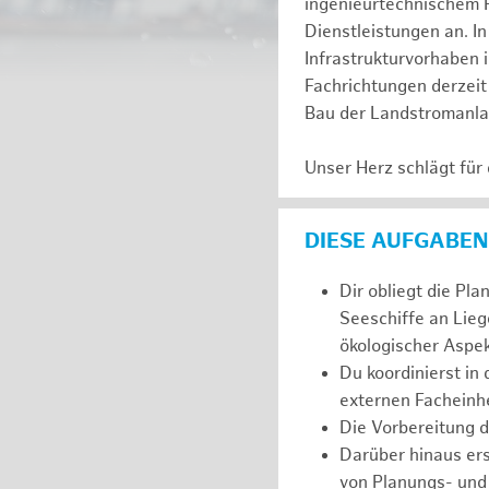
ingenieurtechnischem 
Dienstleistungen an. In
Infrastrukturvorhaben 
Fachrichtungen derzeit 
Bau der Landstromanl
Unser Herz schlägt für
DIESE AUFGABEN
Dir obliegt die Pl
Seeschiffe an Lieg
ökologischer Aspek
Du koordinierst in
externen Facheinhe
Die Vorbereitung 
Darüber hinaus er
von Planungs- und