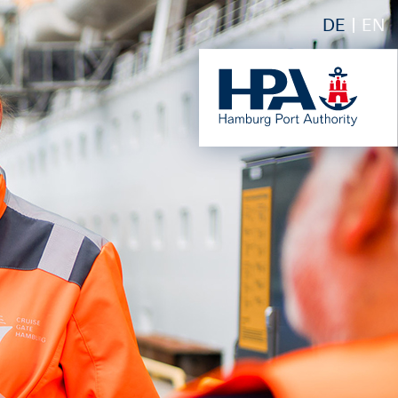
DE
EN