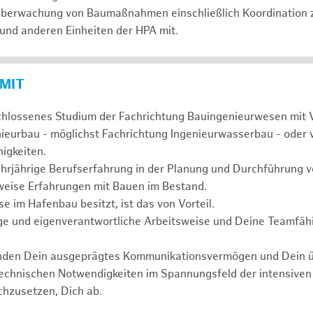
 Überwachung von Baumaßnahmen einschließlich Koordination 
 und anderen Einheiten der HPA mit.
 MIT
chlossenes Studium der Fachrichtung Bauingenieurwesen mit 
nieurbau - möglichst Fachrichtung Ingenieurwasserbau - oder 
igkeiten.
ehrjährige Berufserfahrung in der Planung und Durchführun
weise Erfahrungen mit Bauen im Bestand.
 im Hafenbau besitzt, ist das von Vorteil.
ge und eigenverantwortliche Arbeitsweise und Deine Teamfähi
unden Dein ausgeprägtes Kommunikationsvermögen und Dein 
technischen Notwendigkeiten im Spannungsfeld der intensive
chzusetzen, Dich ab.