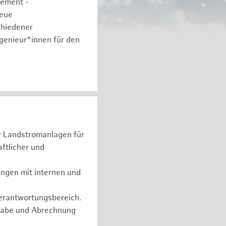
gement -
neue
chiedener
ngenieur*innen für den
er Landstromanlagen für
ftlicher und
ungen mit internen und
Verantwortungsbereich.
rgabe und Abrechnung