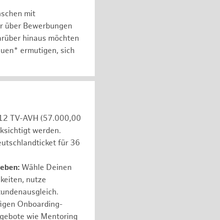
nschen mit
er über Bewerbungen
arüber hinaus möchten
auen* ermutigen, sich
e 12 TV-AVH (57.000,00
ksichtigt werden.
utschlandticket für 36
leben:
Wähle Deinen
hkeiten, nutze
tundenausgleich.
figen Onboarding-
ngebote wie Mentoring