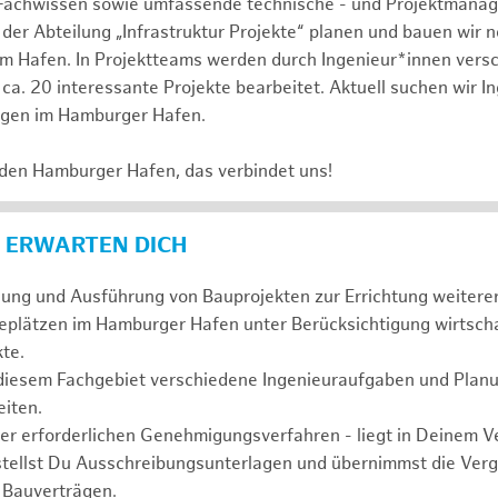
Fachwissen sowie umfassende technische - und Projektmana
 der Abteilung „Infrastruktur Projekte“ planen und bauen wir 
im Hafen. In Projektteams werden durch Ingenieur*innen vers
ca. 20 interessante Projekte bearbeitet. Aktuell suchen wir I
agen im Hamburger Hafen.
 den Hamburger Hafen, das verbindet uns!
 ERWARTEN DICH
anung und Ausführung von Bauprojekten zur Errichtung weiter
eplätzen im Hamburger Hafen unter Berücksichtigung wirtscha
te.
 diesem Fachgebiet verschiedene Ingenieuraufgaben und Plan
iten.
der erforderlichen Genehmigungsverfahren - liegt in Deinem 
stellst Du Ausschreibungsunterlagen und übernimmst die Ve
 Bauverträgen.