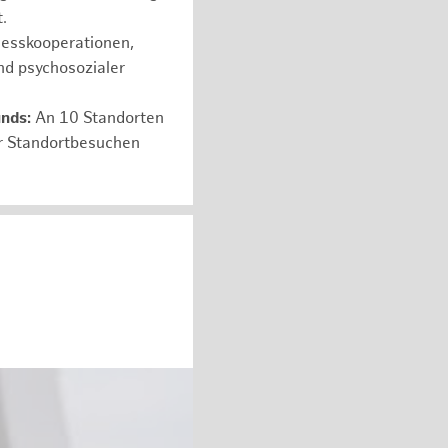
.
nesskooperationen,
nd psychosozialer
unds:
An 10 Standorten
er Standortbesuchen