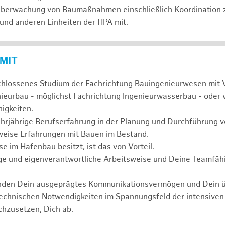
 Überwachung von Baumaßnahmen einschließlich Koordination 
 und anderen Einheiten der HPA mit.
 MIT
chlossenes Studium der Fachrichtung Bauingenieurwesen mit 
nieurbau - möglichst Fachrichtung Ingenieurwasserbau - oder 
igkeiten.
ehrjährige Berufserfahrung in der Planung und Durchführun
weise Erfahrungen mit Bauen im Bestand.
 im Hafenbau besitzt, ist das von Vorteil.
ge und eigenverantwortliche Arbeitsweise und Deine Teamfähi
unden Dein ausgeprägtes Kommunikationsvermögen und Dein 
technischen Notwendigkeiten im Spannungsfeld der intensive
chzusetzen, Dich ab.