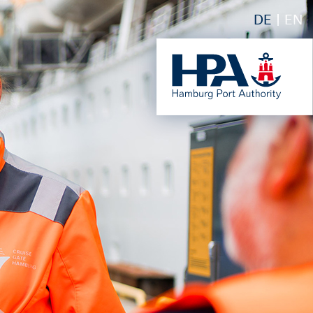
DE
EN