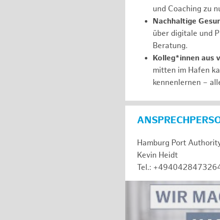
und Coaching zu nu
Nachhaltige Gesu
über digitale und 
Beratung.
Kolleg*innen aus 
mitten im Hafen k
kennenlernen – all
ANSPRECHPERS
Hamburg Port Authorit
Kevin Heidt
Tel.: +494042847326