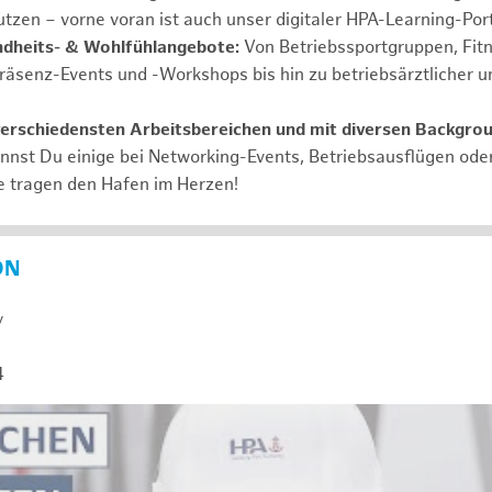
tzen – vorne voran ist auch unser digitaler HPA-Learning-Port
ndheits- & Wohlfühlangebote:
Von Betriebssportgruppen, Fit
Präsenz-Events und -Workshops bis hin zu betriebsärztlicher u
verschiedensten Arbeitsbereichen und mit diversen Backgro
annst Du einige bei Networking-Events, Betriebsausflügen od
e tragen den Hafen im Herzen!
ON
y
4