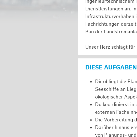
ingenieurtechnischem 
Dienstleistungen an. In
Infrastrukturvorhaben 
Fachrichtungen derzeit 
Bau der Landstromanl
Unser Herz schlägt für
DIESE AUFGABEN
Dir obliegt die Pl
Seeschiffe an Lieg
ökologischer Aspek
Du koordinierst in
externen Facheinhe
Die Vorbereitung 
Darüber hinaus er
von Planungs- und