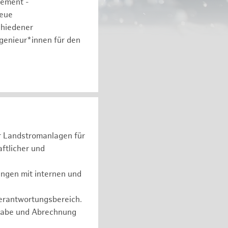
gement -
neue
chiedener
ngenieur*innen für den
er Landstromanlagen für
ftlicher und
ungen mit internen und
Verantwortungsbereich.
rgabe und Abrechnung