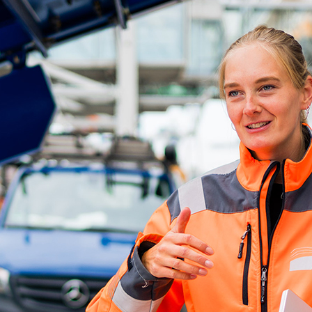
ick
d-Center der HPA
cht aller Verkehrsmeldungen im Hafen am