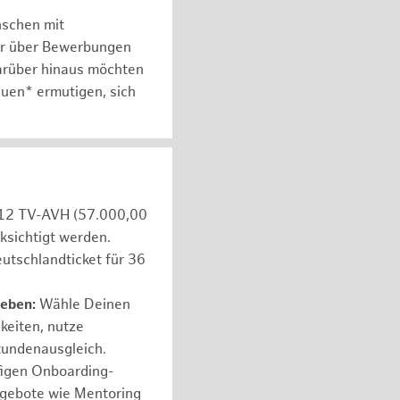
nschen mit
er über Bewerbungen
arüber hinaus möchten
auen* ermutigen, sich
e 12 TV-AVH (57.000,00
ksichtigt werden.
utschlandticket für 36
leben:
Wähle Deinen
hkeiten, nutze
tundenausgleich.
figen Onboarding-
ngebote wie Mentoring