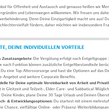
mbol für Offenheit und Austausch und genauso heißen wir Me
tergründen und Lebenswegen willkommen. Wir freuen uns dah
erbehinderung. Denn Deine Einzigartigkeit macht uns aus! D
schlechtervielfalt fördern, daher möchten wir insbesondere Fr
E, DEINE INDIVIDUELLEN VORTEILE
& Zusatzangebote
: Die Vergütung erfolgt nach Entgeltgrupp
Je nach Funktion können zusätzliche Entgeltbestandteile berüc
Du eine Top-Altersvorsorge und hast die Optionen auf das De
e-Angebot und weitere Corporate Benefits.
elle für Deine optimale Vereinbarkeit von Arbeit und Privat
 in Gleitzeit und Teilzeit-, Elder-Care- und Sabbatical-Möglic
r Deine Kinder, plane Deine 30 Tage Urlaub und Deinen Übers
ch- & Entwicklungsoptionen:
Du startest mit einem mehrstu
ie Chance, vielfältige Online- oder Präsenz-Weiterbildungsa