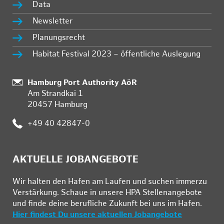
Data
Newsletter
Planungsrecht
Habitat Festival 2023 – öffentliche Auslegung
Standort:
Hamburg Port Authority AöR
Am Strandkai 1
20457 Hamburg
Telefon:
+49 40 42847-0
AKTUELLE JOBANGEBOTE
Wir hal­ten den Ha­fen am Lau­fen und su­chen im­mer­zu
Ver­stär­kung. Schau­e in un­se­re HPA Stel­len­an­ge­bo­te
und fin­de deine be­ruf­li­che Zu­kunft bei uns im Ha­fen.
Hier findest Du unsere aktuellen Jobangebote