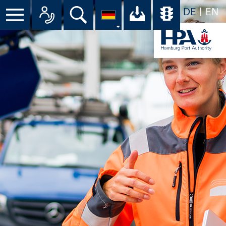
DE
EN
Suche
Ihr Download-C
Übersicht