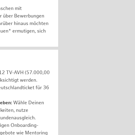
nschen mit
er über Bewerbungen
arüber hinaus möchten
auen* ermutigen, sich
e 12 TV-AVH (57.000,00
ksichtigt werden.
utschlandticket für 36
leben:
Wähle Deinen
hkeiten, nutze
tundenausgleich.
figen Onboarding-
ngebote wie Mentoring