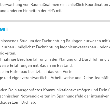
 Überwachung von Baumaßnahmen einschließlich Koordination 
 und anderen Einheiten der HPA mit.
 MIT
chlossenes Studium der Fachrichtung Bauingenieurwesen mit 
nieurbau - möglichst Fachrichtung Ingenieurwasserbau - oder 
igkeiten.
ehrjährige Berufserfahrung in der Planung und Durchführun
weise Erfahrungen mit Bauen im Bestand.
 im Hafenbau besitzt, ist das von Vorteil.
ge und eigenverantwortliche Arbeitsweise und Deine Teamfähi
unden Dein ausgeprägtes Kommunikationsvermögen und Dein 
technischen Notwendigkeiten im Spannungsfeld der intensive
chzusetzen, Dich ab.