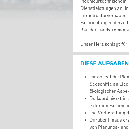
ingenieurtechnischem 
Dienstleistungen an. In
Infrastrukturvorhaben 
Fachrichtungen derzeit 
Bau der Landstromanl
Unser Herz schlägt für
DIESE AUFGABEN
Dir obliegt die Pl
Seeschiffe an Lieg
ökologischer Aspek
Du koordinierst in
externen Facheinhe
Die Vorbereitung 
Darüber hinaus er
von Planungs- und