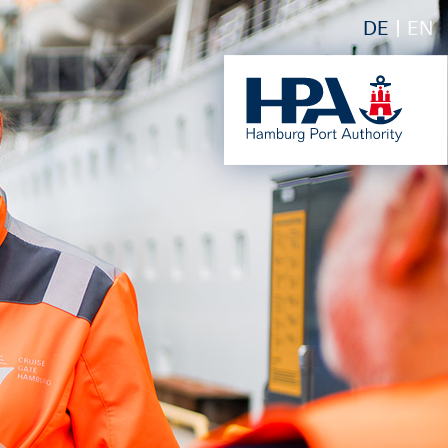
DE
EN