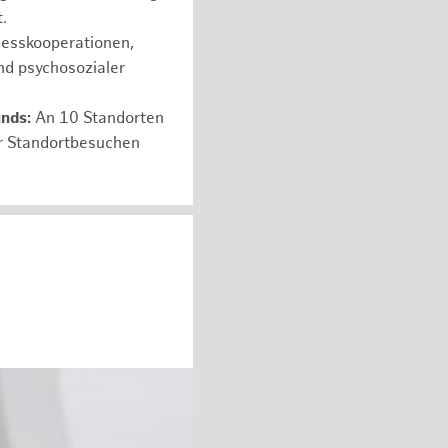
.
nesskooperationen,
nd psychosozialer
unds:
An 10 Standorten
er Standortbesuchen