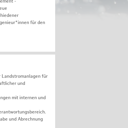
gement -
neue
chiedener
ngenieur*innen für den
er Landstromanlagen für
ftlicher und
ungen mit internen und
Verantwortungsbereich.
rgabe und Abrechnung