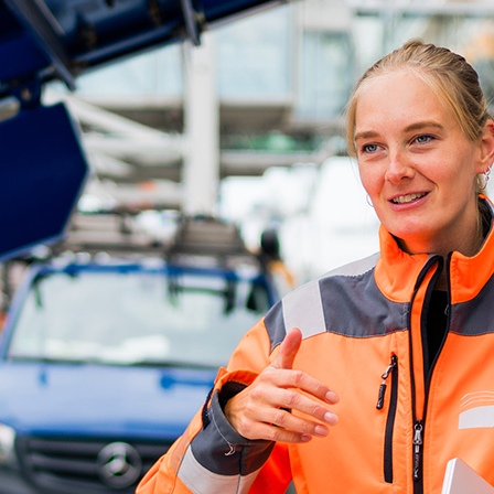
d-Center der HPA
cht aller Verkehrsmeldungen im Hafen am