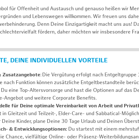
mbol für Offenheit und Austausch und genauso heißen wir Me
tergründen und Lebenswegen willkommen. Wir freuen uns dah
erbehinderung. Denn Deine Einzigartigkeit macht uns aus! D
schlechtervielfalt fördern, daher möchten wir insbesondere Fr
E, DEINE INDIVIDUELLEN VORTEILE
& Zusatzangebote
: Die Vergütung erfolgt nach Entgeltgrupp
Je nach Funktion können zusätzliche Entgeltbestandteile berüc
Du eine Top-Altersvorsorge und hast die Optionen auf das De
e-Angebot und weitere Corporate Benefits.
elle für Deine optimale Vereinbarkeit von Arbeit und Privat
 in Gleitzeit und Teilzeit-, Elder-Care- und Sabbatical-Möglic
r Deine Kinder, plane Deine 30 Tage Urlaub und Deinen Übers
ch- & Entwicklungsoptionen:
Du startest mit einem mehrstu
ie Chance, vielfältige Online- oder Präsenz-Weiterbildungsa