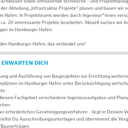
Fachwissen sowie umfassende technische - und Projektmana
 der Abteilung „Infrastruktur Projekte“ planen und bauen wir 
im Hafen. In Projektteams werden durch Ingenieur*innen vers
ca. 20 interessante Projekte bearbeitet. Aktuell suchen wir I
agen im Hamburger Hafen.
 den Hamburger Hafen, das verbindet uns!
 ERWARTEN DICH
anung und Ausführung von Bauprojekten zur Errichtung weiter
eplätzen im Hamburger Hafen unter Berücksichtigung wirtscha
te.
 diesem Fachgebiet verschiedene Ingenieuraufgaben und Plan
iten.
der erforderlichen Genehmigungsverfahren - liegt in Deinem 
stellst Du Ausschreibungsunterlagen und übernimmst die Ve
 Bauverträgen.