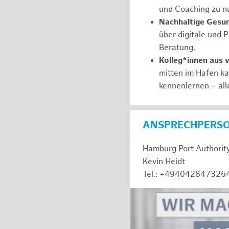
und Coaching zu nu
Nachhaltige Gesu
über digitale und 
Beratung.
Kolleg*innen aus 
mitten im Hafen k
kennenlernen – all
ANSPRECHPERS
Hamburg Port Authorit
Kevin Heidt
Tel.: +494042847326