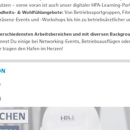
tzen – vorne voran ist auch unser digitaler HPA-Learning-Port
ndheits- & Wohlfühlangebote:
Von Betriebssportgruppen, Fit
Präsenz-Events und -Workshops bis hin zu betriebsärztlicher u
verschiedensten Arbeitsbereichen und mit diversen Backgro
annst Du einige bei Networking-Events, Betriebsausflügen od
e tragen den Hafen im Herzen!
ON
y
4