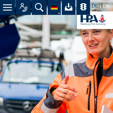
DE
EN
Menü
Alle Ansprechpartner im Überbli
Suche
Ihr Download-C
Übersicht