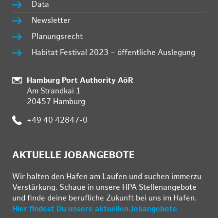
Data
Newsletter
Planungsrecht
Habitat Festival 2023 – öffentliche Auslegung
:
Hamburg Port Authority AöR
Am Strandkai 1
20457 Hamburg
:
+49 40 42847-0
AKTUELLE JOBANGEBOTE
Wir hal­ten den Ha­fen am Lau­fen und su­chen im­mer­zu
Ver­stär­kung. Schau­e in un­se­re HPA Stel­len­an­ge­bo­te
und fin­de deine be­ruf­li­che Zu­kunft bei uns im Ha­fen.
Hier findest Du unsere aktuellen Jobangebote