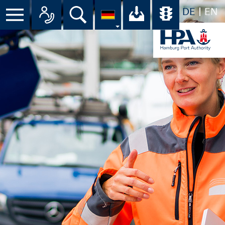
DE
EN
Suche
Ihr Download-C
Übersicht