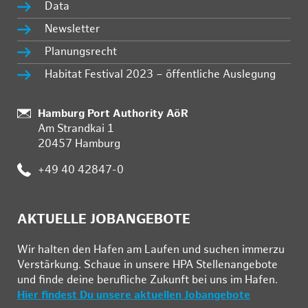
Data
Newsletter
Planungsrecht
Habitat Festival 2023 – öffentliche Auslegung
Standort:
Hamburg Port Authority AöR
Am Strandkai 1
20457 Hamburg
Telefon:
+49 40 42847-0
AKTUELLE JOBANGEBOTE
Wir hal­ten den Ha­fen am Lau­fen und su­chen im­mer­zu
Ver­stär­kung. Schau­e in un­se­re HPA Stel­len­an­ge­bo­te
und fin­de deine be­ruf­li­che Zu­kunft bei uns im Ha­fen.
Hier findest Du unsere aktuellen Jobangebote