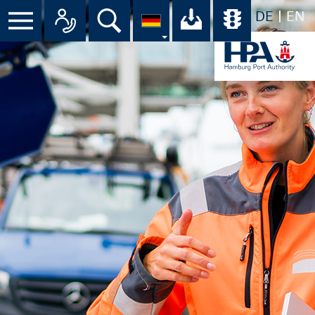
DE
EN
Suche
Ihr Download-C
Übersicht