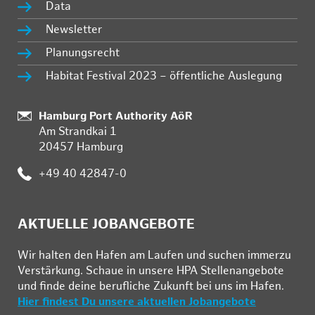
Data
Newsletter
Planungsrecht
Habitat Festival 2023 – öffentliche Auslegung
Standort:
Hamburg Port Authority AöR
Am Strandkai 1
20457 Hamburg
Telefon:
+49 40 42847-0
AKTUELLE JOBANGEBOTE
Wir hal­ten den Ha­fen am Lau­fen und su­chen im­mer­zu
Ver­stär­kung. Schau­e in un­se­re HPA Stel­len­an­ge­bo­te
und fin­de deine be­ruf­li­che Zu­kunft bei uns im Ha­fen.
Hier findest Du unsere aktuellen Jobangebote