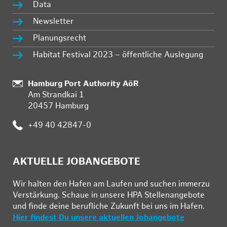
Data
Newsletter
Planungsrecht
Habitat Festival 2023 – öffentliche Auslegung
:
Hamburg Port Authority AöR
Am Strandkai 1
20457 Hamburg
:
+49 40 42847-0
AKTUELLE JOBANGEBOTE
Wir hal­ten den Ha­fen am Lau­fen und su­chen im­mer­zu
Ver­stär­kung. Schau­e in un­se­re HPA Stel­len­an­ge­bo­te
und fin­de deine be­ruf­li­che Zu­kunft bei uns im Ha­fen.
Hier findest Du unsere aktuellen Jobangebote