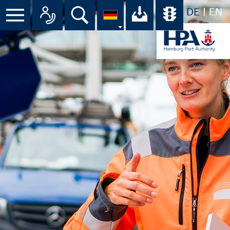
DE
EN
Menü
Alle Ansprechpartner im Überbli
Suche
Ihr Download-C
Übersicht